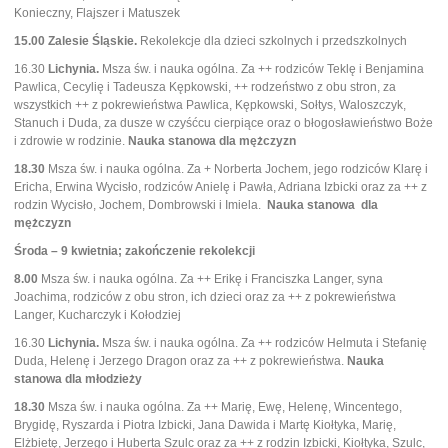
Konieczny, Flajszer i Matuszek
15.00 Zalesie Śląskie.
Rekolekcje dla dzieci szkolnych i przedszkolnych
16.30
Lichynia.
Msza św. i nauka ogólna. Za ++ rodziców Teklę i Benjamina
Pawlica, Cecylię i Tadeusza Kępkowski, ++ rodzeństwo z obu stron, za
wszystkich ++ z pokrewieństwa Pawlica, Kępkowski, Sołtys, Waloszczyk,
Stanuch i Duda, za dusze w czyśćcu cierpiące oraz o błogosławieństwo Boże
i zdrowie w rodzinie.
Nauka stanowa dla mężczyzn
18.30
Msza św. i nauka ogólna. Za + Norberta Jochem, jego rodziców Klarę i
Ericha, Erwina Wycisło, rodziców Anielę i Pawła, Adriana Izbicki oraz za ++ z
rodzin Wycisło, Jochem, Dombrowski i Imiela.
Nauka stanowa dla
mężczyzn
Środa – 9 kwietnia; zakończenie rekolekcji
8.00
Msza św. i nauka ogólna. Za ++ Erikę i Franciszka Langer, syna
Joachima, rodziców z obu stron, ich dzieci oraz za ++ z pokrewieństwa
Langer, Kucharczyk i Kołodziej
16.30
Lichynia.
Msza św. i nauka ogólna. Za ++ rodziców Helmuta i Stefanię
Duda, Helenę i Jerzego Dragon oraz za ++ z pokrewieństwa.
Nauka
stanowa dla młodzieży
18.30
Msza św. i nauka ogólna. Za ++ Marię, Ewę, Helenę, Wincentego,
Brygidę, Ryszarda i Piotra Izbicki, Jana Dawida i Martę Kiołtyka, Marię,
Elżbietę, Jerzego i Huberta Szulc oraz za ++ z rodzin Izbicki, Kiołtyka, Szulc,