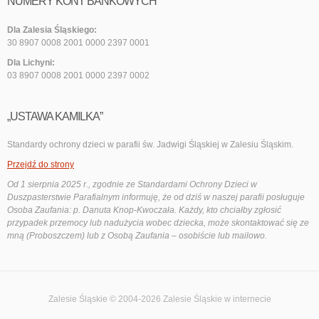
NUMERY KONT BANKOWYCH
Dla Zalesia Śląskiego:
30 8907 0008 2001 0000 2397 0001
Dla Lichyni:
03 8907 0008 2001 0000 2397 0002
„USTAWA KAMILKA”
Standardy ochrony dzieci w parafii św. Jadwigi Śląskiej w Zalesiu Śląskim.
Przejdź do strony
Od 1 sierpnia 2025 r., zgodnie ze Standardami Ochrony Dzieci w
Duszpasterstwie Parafialnym informuję, że od dziś w naszej parafii posługuje
Osoba Zaufania: p. Danuta Knop-Kwoczała. Każdy, kto chciałby zgłosić
przypadek przemocy lub nadużycia wobec dziecka, może skontaktować się ze
mną (Proboszczem) lub z Osobą Zaufania – osobiście lub mailowo.
Zalesie Śląskie © 2004-2026
Zalesie Śląskie
w internecie