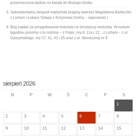
przeznaczona będzie na kwiaty do Bożego Grobu
Sakramentalny związek małżeński pragną zawrzeć Magdalena Barteczko
z Lichyni i Łukasz Szłapa z Krzyżowej Doliny – zapowiedź I
Bóg zapłać za przygotowanie kościoła na dzisiejszą niedzielę. W nowym
tygodniu prosimy o to rodziny – z Popic, nry 8, 11a i 12; z Lichyni – z ul.
Daszyńskiego, nry 37, 41, 43 i 35 oraz z ul. Słonecznej nr 8
sierpień 2026
N
P
W
Ś
C
P
S
1
2
3
4
5
6
7
8
9
10
11
12
13
14
15