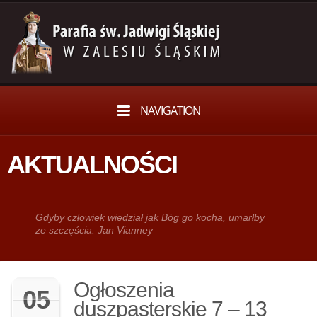
NAVIGATION
AKTUALNOŚCI
Gdy­by człowiek wie­dział jak Bóg go kocha, umarłby
ze szczęścia. Jan Vianney
Ogłoszenia
05
duszpasterskie 7 – 13