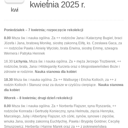
kwietnia 2025 r.
kwi
Poniedziałek – 7 kwietnia; rozpoczęcie rekolekcji
8.00
Msza św. i nauka ogólna. Za ++ rodziców Jana i Katarzynę Bugiel, braci
Józefa i Jana, bratową Monikę, siostrę zakonną Elifę, ks. Czesława Gaca, za
++ rodziców Pawła i Anielę Wycisło, brata Erwina, siostrę Emmę, szwagra
Wernera i Patryka Hennek
16.30
Lichynia.
Msza św. i nauka ogólna. Za + męża Jerzego Tiszbierek, ++
rodziców, brata, Jana i Hildegardę Kurzela oraz o błogosławieństwo Boże i
zdrowie w rodzinie.
Nauka stanowa dla kobiet
18.30
Msza św. i nauka ogólna. Za ++ Walburgę i Ericha Kolloch, za ++ z
rodzin Kolloch i Stanusz oraz za dusze w czyśćcu cierpiące.
Nauka stanowa
dla kobiet
Wtorek – 8 kwietnia; drugi dzień rekolekcji
8.00
Msza św. i nauka ogólna. Za + Norberta Flajszer, syna Ryszarda, ++
rodziców Konrada i Gertrudę Konieczny, syna Helmuta, zięcia Henryka,
Marcelego, Julię i Albertynę Flajszer, ich córki, synów, synowe i zięciów,
wnuka Jana, siostrę zakonną Euchtychię, Pawła i Brygidę Goldner, Cecylię
Smuszowicz, Herberta i Hannę Marek oraz za ++ z pokrewieństwa