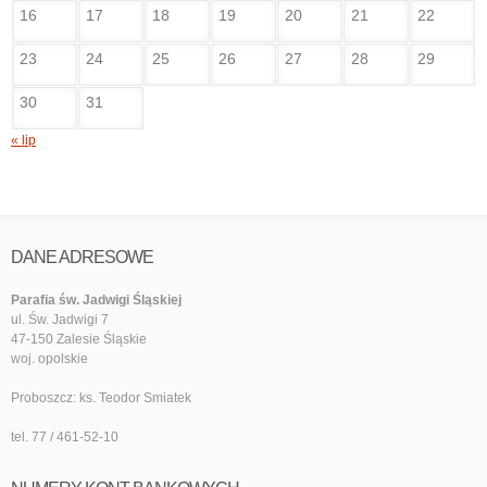
16
17
18
19
20
21
22
23
24
25
26
27
28
29
30
31
« lip
DANE ADRESOWE
Parafia św. Jadwigi Śląskiej
ul. Św. Jadwigi 7
47-150 Zalesie Śląskie
woj. opolskie
Proboszcz: ks. Teodor Smiatek
tel. 77 / 461-52-10