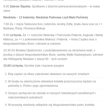
9.00
Zalesie Śląskie.
Spotkanie z dziećmi pierwszokomunijnymi – w małej
salce
Niedziela – 13 kwietnia; Niedziela Palmowa czyli Męki Pańskiej
7.00 Za + męża Tadeusza Kos, rodziców, siostrę Zofię, brata Jana oraz za ++
Barbarę, Różę i Romana Biskup
9.00
Lichynia.
Za ++ rodziców Waleskę i Franciszka Paterok, Augusta i Martę
Makosz, za ++ z pokrewieństwa Makosz i Paterok, + Annę Ciupka oraz o
błogosławieństwo Boże i zdrowie w rodzinie
10.30 Do Boskiej Opatrzności, z podziękowaniem za otrzymane łaski, z
prośbą o dalsze błogosławieństwo Boże, opiekę Matki Najświętszej i zdrowie
dla Hildegardy Madaler z okazji 90 – tych urodzin
15.00 Lichynia.
Gorzkie żale i kazanie pasyjne
Bóg zapłać za ofiary zaleckowe składane za naszych zmarłych
W środę na zakończenie rekolekcji kolekta przeznaczona będzie na
potrzeby o. Piotra i jego zgromadzenia
Gorąco zachęcam do udziału w naszych rekolekcjach parafialnych i
nabożeństwach pokutnych
W przyszłą niedzielę odbędzie się błogosławieństwo palm; kolekta