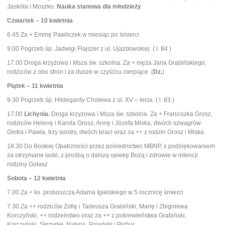
Jaskóła i Moszko.
Nauka stanowa dla młodzieży
Czwartek – 10 kwietnia
6.45 Za + Emmę Pawliczek w miesiąc po śmierci
9.00 Pogrzeb śp. Jadwigi Flajszer z ul. Ujazdowskiej ( l. 84 )
17.00 Droga krzyżowa i Msza św. szkolna. Za + męża Jana Grabińskiego,
rodziców z obu stron i za dusze w czyśćcu cierpiące (
Dz.
)
Piątek – 11 kwietnia
9.30 Pogrzeb śp. Hildegardy Cholewa z ul. XV – lecia ( l. 83 )
17.00
Lichynia.
Droga krzyżowa i Msza św. szkolna. Za + Franciszka Grosz,
rodziców Helenę i Karola Grosz, Annę i Józefa Miska, dwóch szwagrów
Gintra i Pawła, trzy siostry, dwóch braci oraz za ++ z rodzin Grosz i Miska
18.30 Do Boskiej Opatrzności przez pośrednictwo MBNP, z podziękowaniem
za otrzymane łaski, z prośbą o dalszą opiekę Bożą i zdrowie w intencji
rodziny Gołasz
Sobota – 12 kwietnia
7.00 Za + ks. proboszcza Adama Igielskiego w 5 rocznicę śmierci
7.30 Za ++ rodziców Zofię i Tadeusza Grabiński, Marię i Zbigniewa
Korczyński, ++ rodzeństwo oraz za ++ z pokrewieństwa Grabiński,
Korczyński, Skrzydeł, Natyna, Polański i Pichur