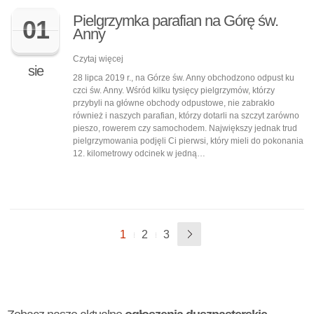
Pielgrzymka parafian na Górę św.
01
Anny
Czytaj więcej
sie
28 lipca 2019 r., na Górze św. Anny obchodzono odpust ku
czci św. Anny. Wśród kilku tysięcy pielgrzymów, którzy
przybyli na główne obchody odpustowe, nie zabrakło
również i naszych parafian, którzy dotarli na szczyt zarówno
pieszo, rowerem czy samochodem. Największy jednak trud
pielgrzymowania podjęli Ci pierwsi, który mieli do pokonania
12. kilometrowy odcinek w jedną…
1
2
3