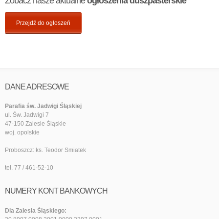
Zobacz nasze aktualne
ogłoszenia duszpasterskie
Przejdź do ogłoszeń
DANE ADRESOWE
Parafia św. Jadwigi Śląskiej
ul. Św. Jadwigi 7
47-150 Zalesie Śląskie
woj. opolskie
Proboszcz: ks. Teodor Smiatek
tel. 77 / 461-52-10
NUMERY KONT BANKOWYCH
Dla Zalesia Śląskiego: