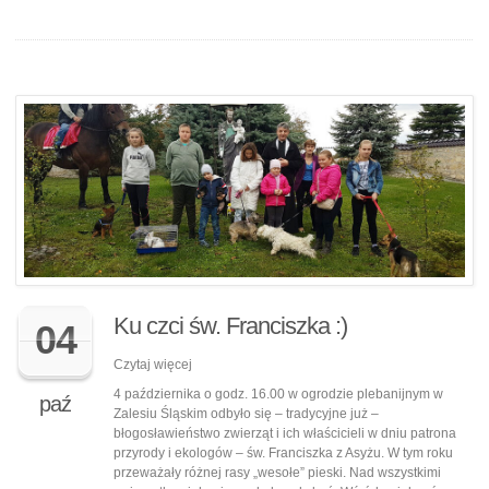
Ku czci św. Franciszka :)
04
Czytaj więcej
4 października o godz. 16.00 w ogrodzie plebanijnym w
paź
Zalesiu Śląskim odbyło się – tradycyjne już –
błogosławieństwo zwierząt i ich właścicieli w dniu patrona
przyrody i ekologów – św. Franciszka z Asyżu. W tym roku
przeważały różnej rasy „wesołe” pieski. Nad wszystkimi