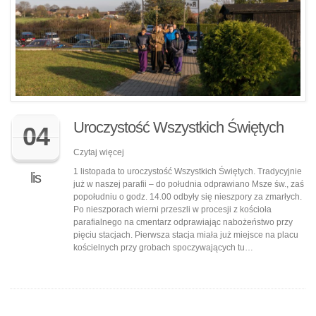
Uroczystość Wszystkich Świętych
04
Czytaj więcej
1 listopada to uroczystość Wszystkich Świętych. Tradycyjnie
lis
już w naszej parafii – do południa odprawiano Msze św., zaś
popołudniu o godz. 14.00 odbyły się nieszpory za zmarłych.
Po nieszporach wierni przeszli w procesji z kościoła
parafialnego na cmentarz odprawiając nabożeństwo przy
pięciu stacjach. Pierwsza stacja miała już miejsce na placu
kościelnych przy grobach spoczywających tu…