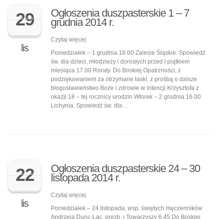
Ogłoszenia duszpasterskie 1 – 7
29
grudnia 2014 r.
Czytaj więcej
lis
Poniedziałek – 1 grudnia 16.00 Zalesie Śląskie. Spowiedź
św. dla dzieci, młodzieży i dorosłych przed I piątkiem
miesiąca 17.00 Roraty. Do Boskiej Opatrzności, z
podziękowaniem za otrzymane łaski, z prośbą o dalsze
błogosławieństwo Boże i zdrowie w intencji Krzysztofa z
okazji 18 – tej rocznicy urodzin Wtorek – 2 grudnia 16.00
Lichynia. Spowiedź św. dla…
Ogłoszenia duszpasterskie 24 – 30
22
listopada 2014 r.
Czytaj więcej
lis
Poniedziałek – 24 listopada; wsp. świętych męczenników
Andrzeja Dunc-Lac, prezb. i Towarzyszy 6.45 Do Boskiej