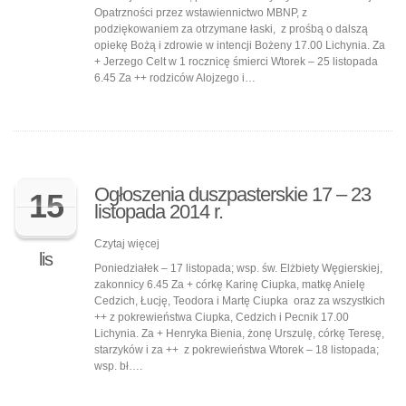
Opatrzności przez wstawiennictwo MBNP, z
podziękowaniem za otrzymane łaski, z prośbą o dalszą
opiekę Bożą i zdrowie w intencji Bożeny 17.00 Lichynia. Za
+ Jerzego Celt w 1 rocznicę śmierci Wtorek – 25 listopada
6.45 Za ++ rodziców Alojzego i…
Ogłoszenia duszpasterskie 17 – 23
15
listopada 2014 r.
Czytaj więcej
lis
Poniedziałek – 17 listopada; wsp. św. Elżbiety Węgierskiej,
zakonnicy 6.45 Za + córkę Karinę Ciupka, matkę Anielę
Cedzich, Łucję, Teodora i Martę Ciupka oraz za wszystkich
++ z pokrewieństwa Ciupka, Cedzich i Pecnik 17.00
Lichynia. Za + Henryka Bienia, żonę Urszulę, córkę Teresę,
starzyków i za ++ z pokrewieństwa Wtorek – 18 listopada;
wsp. bł….