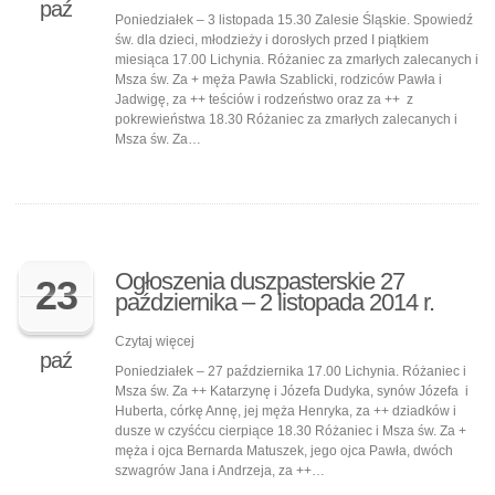
paź
Poniedziałek – 3 listopada 15.30 Zalesie Śląskie. Spowiedź
św. dla dzieci, młodzieży i dorosłych przed I piątkiem
miesiąca 17.00 Lichynia. Różaniec za zmarłych zalecanych i
Msza św. Za + męża Pawła Szablicki, rodziców Pawła i
Jadwigę, za ++ teściów i rodzeństwo oraz za ++ z
pokrewieństwa 18.30 Różaniec za zmarłych zalecanych i
Msza św. Za…
Ogłoszenia duszpasterskie 27
23
października – 2 listopada 2014 r.
Czytaj więcej
paź
Poniedziałek – 27 października 17.00 Lichynia. Różaniec i
Msza św. Za ++ Katarzynę i Józefa Dudyka, synów Józefa i
Huberta, córkę Annę, jej męża Henryka, za ++ dziadków i
dusze w czyśćcu cierpiące 18.30 Różaniec i Msza św. Za +
męża i ojca Bernarda Matuszek, jego ojca Pawła, dwóch
szwagrów Jana i Andrzeja, za ++…