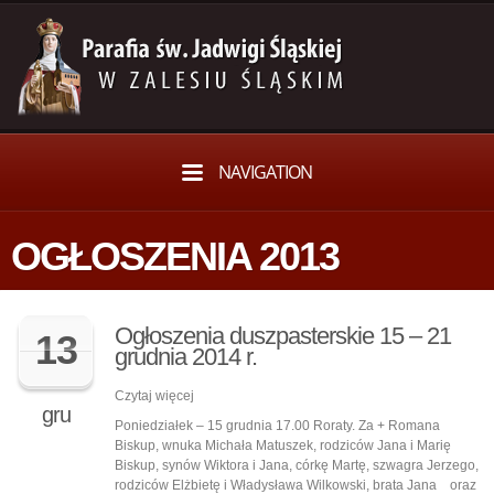
NAVIGATION
OGŁOSZENIA 2013
Ogłoszenia duszpasterskie 15 – 21
13
grudnia 2014 r.
Czytaj więcej
gru
Poniedziałek – 15 grudnia 17.00 Roraty. Za + Romana
Biskup, wnuka Michała Matuszek, rodziców Jana i Marię
Biskup, synów Wiktora i Jana, córkę Martę, szwagra Jerzego,
rodziców Elżbietę i Władysława Wilkowski, brata Jana oraz