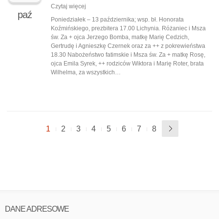
Czytaj więcej
paź
Poniedziałek – 13 października; wsp. bł. Honorata
Koźmińskiego, prezbitera 17.00 Lichynia. Różaniec i Msza
św. Za + ojca Jerzego Bomba, matkę Marię Cedzich,
Gertrudę i Agnieszkę Czernek oraz za ++ z pokrewieństwa
18.30 Nabożeństwo fatimskie i Msza św. Za + matkę Rosę,
ojca Emila Syrek, ++ rodziców Wiktora i Marię Roter, brata
Wilhelma, za wszystkich…
1
2
3
4
5
6
7
8
DANE ADRESOWE