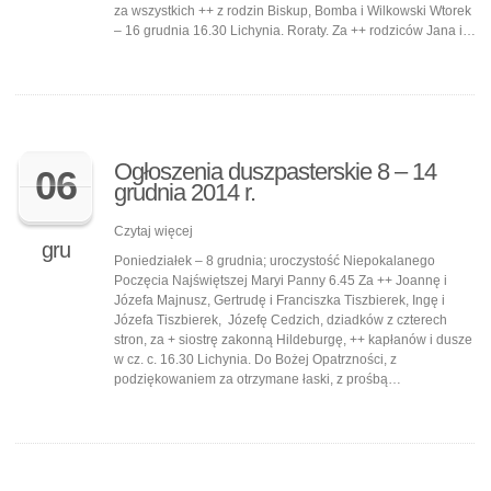
za wszystkich ++ z rodzin Biskup, Bomba i Wilkowski Wtorek
– 16 grudnia 16.30 Lichynia. Roraty. Za ++ rodziców Jana i…
Ogłoszenia duszpasterskie 8 – 14
06
grudnia 2014 r.
Czytaj więcej
gru
Poniedziałek – 8 grudnia; uroczystość Niepokalanego
Poczęcia Najświętszej Maryi Panny 6.45 Za ++ Joannę i
Józefa Majnusz, Gertrudę i Franciszka Tiszbierek, Ingę i
Józefa Tiszbierek, Józefę Cedzich, dziadków z czterech
stron, za + siostrę zakonną Hildeburgę, ++ kapłanów i dusze
w cz. c. 16.30 Lichynia. Do Bożej Opatrzności, z
podziękowaniem za otrzymane łaski, z prośbą…