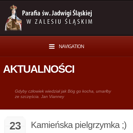
NAVIGATION
AKTUALNOŚCI
Gdy­by człowiek wie­dział jak Bóg go kocha, umarłby
ze szczęścia. Jan Vianney
23
Kamieńska pielgrzymka ;)