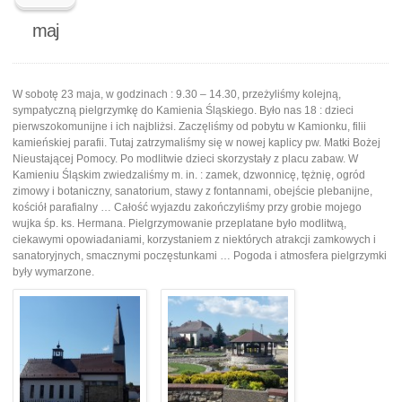
maj
W sobotę 23 maja, w godzinach : 9.30 – 14.30, przeżyliśmy kolejną,
sympatyczną pielgrzymkę do Kamienia Śląskiego. Było nas 18 : dzieci
pierwszokomunijne i ich najbliżsi. Zaczęliśmy od pobytu w Kamionku, filii
kamieńskiej parafii. Tutaj zatrzymaliśmy się w nowej kaplicy pw. Matki Bożej
Nieustającej Pomocy. Po modlitwie dzieci skorzystały z placu zabaw. W
Kamieniu Śląskim zwiedzaliśmy m. in. : zamek, dzwonnicę, tężnię, ogród
zimowy i botaniczny, sanatorium, stawy z fontannami, obejście plebanijne,
kościół parafialny … Całość wyjazdu zakończyliśmy przy grobie mojego
wujka śp. ks. Hermana. Pielgrzymowanie przeplatane było modlitwą,
ciekawymi opowiadaniami, korzystaniem z niektórych atrakcji zamkowych i
sanatoryjnych, smacznymi poczęstunkami … Pogoda i atmosfera pielgrzymki
były wymarzone.