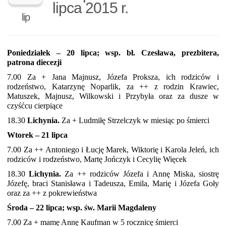
lipca 2015 r.
lip
Poniedziałek – 20 lipca; wsp. bł. Czesława, prezbitera,
patrona diecezji
7.00 Za + Jana Majnusz, Józefa Proksza, ich rodziców i
rodzeństwo, Katarzynę Noparlik, za ++ z rodzin Krawiec,
Matuszek, Majnusz, Wilkowski i Przybyła oraz za dusze w
czyśćcu cierpiące
18.30
Lichynia.
Za + Ludmiłę Strzelczyk w miesiąc po śmierci
Wtorek – 21 lipca
7.00 Za ++ Antoniego i Łucję Marek, Wiktorię i Karola Jeleń, ich
rodziców i rodzeństwo, Martę Jończyk i Cecylię Więcek
18.30
Lichynia.
Za ++ rodziców Józefa i Annę Miska, siostrę
Józefę, braci Stanisława i Tadeusza, Emila, Marię i Józefa Goły
oraz za ++ z pokrewieństwa
Środa – 22 lipca; wsp. św. Marii Magdaleny
7.00 Za + mamę Annę Kaufman w 5 rocznicę śmierci