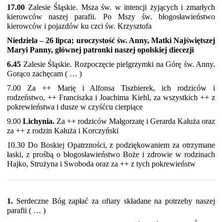
17.00
Zalesie Śląskie. Msza św. w intencji żyjących i zmarłych
kierowców naszej parafii. Po Mszy św. błogosławieństwo
kierowców i pojazdów ku czci św. Krzysztofa
Niedziela – 26 lipca; uroczystość św. Anny, Matki Najświętszej
Maryi Panny, głównej patronki naszej opolskiej diecezji
6.45
Zalesie Śląskie. Rozpoczęcie pielgrzymki na Górę św. Anny.
Gorąco zachęcam ( … )
7.00 Za ++ Marię i Alfonsa Tiszbierek, ich rodziców i
rodzeństwo, ++ Franciszka i Joachima Kiehl, za wszystkich ++ z
pokrewieństwa i dusze w czyśćcu cierpiące
9.00
Lichynia.
Za ++ rodziców Małgorzatę i Gerarda Kałuża oraz
za ++ z rodzin Kałuża i Korczyński
10.30 Do Boskiej Opatrzności, z podziękowaniem za otrzymane
łaski, z prośbą o błogosławieństwo Boże i zdrowie w rodzinach
Hajko, Strużyna i Swoboda oraz za ++ z tych pokrewieństw
1.
Serdeczne Bóg zapłać za ofiary składane na potrzeby naszej
parafii ( … )