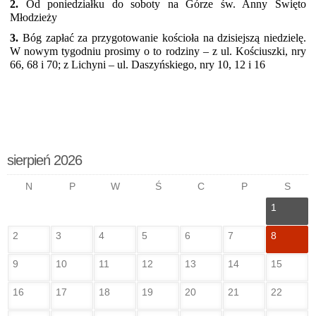
2.
Od poniedziałku do soboty na Górze św. Anny Święto
Młodzieży
3.
Bóg zapłać za przygotowanie kościoła na dzisiejszą niedzielę.
W nowym tygodniu prosimy o to rodziny – z ul. Kościuszki, nry
66, 68 i 70; z Lichyni – ul. Daszyńskiego, nry 10, 12 i 16
sierpień 2026
N
P
W
Ś
C
P
S
1
2
3
4
5
6
7
8
9
10
11
12
13
14
15
16
17
18
19
20
21
22