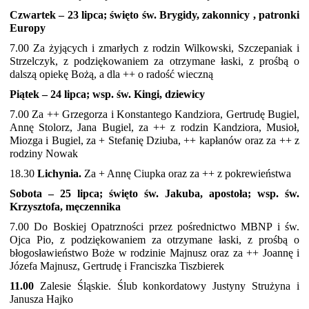
Czwartek – 23 lipca; święto św. Brygidy, zakonnicy , patronki
Europy
7.00 Za żyjących i zmarłych z rodzin Wilkowski, Szczepaniak i
Strzelczyk, z podziękowaniem za otrzymane łaski, z prośbą o
dalszą opiekę Bożą, a dla ++ o radość wieczną
Piątek – 24 lipca; wsp. św. Kingi, dziewicy
7.00 Za ++ Grzegorza i Konstantego Kandziora, Gertrudę Bugiel,
Annę Stolorz, Jana Bugiel, za ++ z rodzin Kandziora, Musioł,
Miozga i Bugiel, za + Stefanię Dziuba, ++ kapłanów oraz za ++ z
rodziny Nowak
18.30
Lichynia.
Za + Annę Ciupka oraz za ++ z pokrewieństwa
Sobota – 25 lipca; święto św. Jakuba, apostoła; wsp. św.
Krzysztofa, męczennika
7.00 Do Boskiej Opatrzności przez pośrednictwo MBNP i św.
Ojca Pio, z podziękowaniem za otrzymane łaski, z prośbą o
błogosławieństwo Boże w rodzinie Majnusz oraz za ++ Joannę i
Józefa Majnusz, Gertrudę i Franciszka Tiszbierek
11.00
Zalesie Śląskie. Ślub konkordatowy Justyny Strużyna i
Janusza Hajko