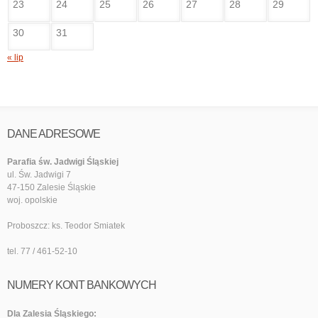
23
24
25
26
27
28
29
30
31
« lip
DANE ADRESOWE
Parafia św. Jadwigi Śląskiej
ul. Św. Jadwigi 7
47-150 Zalesie Śląskie
woj. opolskie
Proboszcz: ks. Teodor Smiatek
tel. 77 / 461-52-10
NUMERY KONT BANKOWYCH
Dla Zalesia Śląskiego: