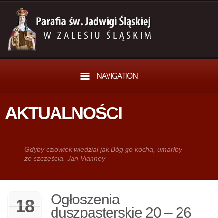
NAVIGATION
AKTUALNOŚCI
Gdy­by człowiek wie­dział jak Bóg go kocha, umarłby
ze szczęścia. Jan Vianney
Ogłoszenia
18
duszpasterskie 20 – 26