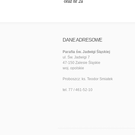
oraz nr 2a
DANE ADRESOWE
Parafia św. Jadwigi Śląskiej
ul. Św. Jadwigi 7
47-150 Zalesie Śląskie
woj. opolskie
Proboszcz: ks. Teodor Smiatek
tel. 77 / 461-52-10