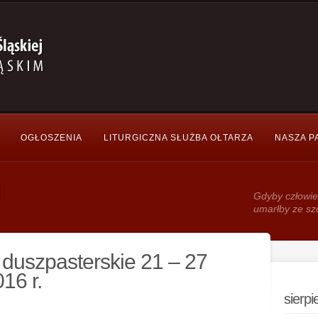
OGŁOSZENIA
LITURGICZNA SŁUŻBA OŁTARZA
NASZA P
Gdy­by człowie
umarłby ze sz
duszpasterskie 21 – 27
16 r.
sierp