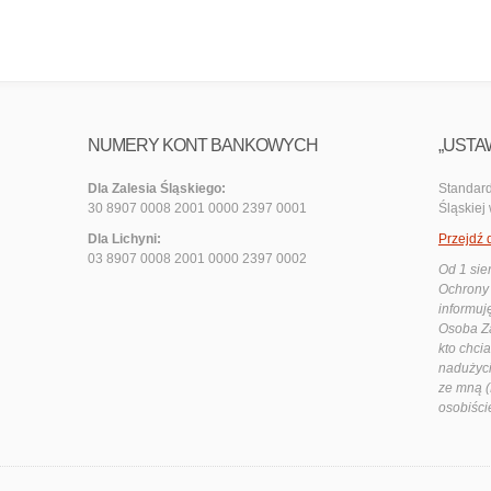
NUMERY KONT BANKOWYCH
„USTA
Dla Zalesia Śląskiego:
Standard
30 8907 0008 2001 0000 2397 0001
Śląskiej
Dla Lichyni:
Przejdź 
03 8907 0008 2001 0000 2397 0002
Od 1 sie
Ochrony 
informuj
Osoba Za
kto chci
nadużyci
ze mną (
osobiści