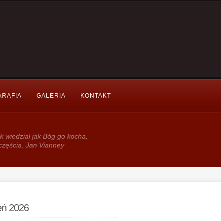
ARAFIA
GALERIA
KONTAKT
k wie­dział jak Bóg go kocha,
częścia. Jan Vianney
ień 2026