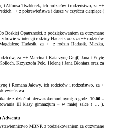
 i Alfonsa Tiszbierek, ich rodziców i rodzeństwo, za ++
ystkich ++ z pokrewieństwa i dusze w czyśćcu cierpiące (
Do Boskiej Opatrzności, z podziękowaniem za otrzymane
 i zdrowie w intencji rodziny Hadasik oraz za ++ rodziców
Magdalenę Hadasik, za ++ z rodzin Hadasik, Miczka,
odziców, za ++ Marcina i Katarzynę Grajf, Jana i Edytę
Kolloch, Krzysztofa Pelc, Helenę i Jana Błoniarz oraz za
ynę i Romana Jałowy, ich rodziców i rodzeństwo, za +
pokrewieństwa
tkanie z dziećmi pierwszokomunijnymi; o godz.
10.00
–
mowania III klasy gimnazjum – w małej salce ( … ).
ela Adwentu
 wstawiennictwo MBNP, z podziękowaniem za otrzymane