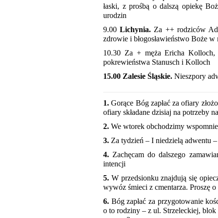
łaski, z prośbą o dalszą opiekę Boż
urodzin
9.00
Lichynia.
Za ++ rodziców Ade
zdrowie i błogosławieństwo Boże w 
10.30 Za + męża Ericha Kolloch, 
pokrewieństwa Stanusch i Kolloch
15.00 Zalesie Śląskie.
Nieszpory adw
1.
Gorące Bóg zapłać za ofiary złożo
ofiary składane dzisiaj na potrzeby na
2.
We wtorek obchodzimy wspomnienie
3.
Za tydzień – I niedzielą adwentu 
4.
Zachęcam do dalszego zamawiani
intencji
5.
W przedsionku znajdują się opiecz
wywóz śmieci z cmentarza. Proszę o 
6.
Bóg zapłać za przygotowanie kośc
o to rodziny – z ul. Strzeleckiej, blo