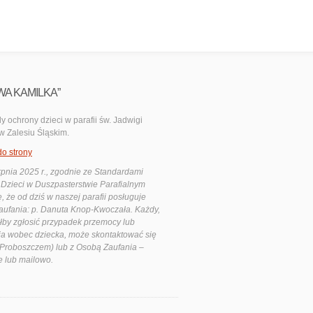
WA KAMILKA”
y ochrony dzieci w parafii św. Jadwigi
 w Zalesiu Śląskim.
do strony
rpnia 2025 r., zgodnie ze Standardami
Dzieci w Duszpasterstwie Parafialnym
ę, że od dziś w naszej parafii posługuje
ufania: p. Danuta Knop-Kwoczała. Każdy,
ałby zgłosić przypadek przemocy lub
a wobec dziecka, może skontaktować się
Proboszczem) lub z Osobą Zaufania –
e lub mailowo.