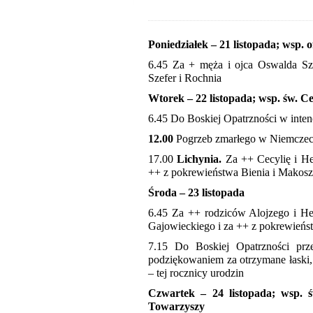
Poniedziałek – 21 listopada; wsp.
6.45 Za + męża i ojca Oswalda Sze
Szefer i Rochnia
Wtorek – 22 listopada; wsp. św. Ce
6.45 Do Boskiej Opatrzności w inten
12.00
Pogrzeb zmarłego w Niemczech 
17.00
Lichynia.
Za ++ Cecylię i Hen
++ z pokrewieństwa Bienia i Makosz
Środa – 23 listopada
6.45 Za ++ rodziców Alojzego i H
Gajowieckiego i za ++ z pokrewieńs
7.15 Do Boskiej Opatrzności pr
podziękowaniem za otrzymane łaski, 
– tej rocznicy urodzin
Czwartek – 24 listopada; wsp. ś
Towarzyszy