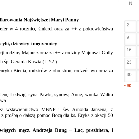
N
 ofiarowania Najświętszej Maryi Panny
2
fer w 4 rocznicę śmierci oraz za ++ z pokrewieństwa
9
cylii, dziewicy i męczennicy
16
cji rodziny Majnusz oraz za ++ z rodziny Majnusz i Golly
śp. Gerarda Kaszta ( l. 52 )
23
ryka Bienia, rodziców z obu stron, rodzeństwo oraz za
30
« lip
elenę Ledwig, syna Pawła, synową Annę, wnuka Waltra
twa
zez wstawiennictwo MBNP i św. Arnolda Jansena, z
z prośbą o dalszą pomoc Bożą dla ks. Eryka z okazji 50
więtych męcz. Andrzeja Dung – Lac, prezbitera, i