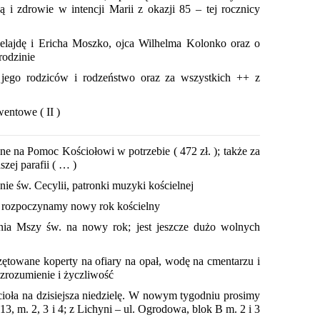
ą i zdrowie w intencji Marii z okazji 85 – tej rocznicy
lajdę i Ericha Moszko, ojca Wilhelma Kolonko oraz o
rodzinie
jego rodziców i rodzeństwo oraz za wszystkich ++ z
entowe ( II )
ne na Pomoc Kościołowi w potrzebie ( 472 zł. ); także za
szej parafii ( … )
 św. Cecylii, patronki muzyki kościelnej
– rozpoczynamy nowy rok kościelny
a Mszy św. na nowy rok; jest jeszcze dużo wolnych
ętowane koperty na ofiary na opał, wodę na cmentarzu i
zrozumienie i życzliwość
ioła na dzisiejsza niedzielę. W nowym tygodniu prosimy
k 13, m. 2, 3 i 4; z Lichyni – ul. Ogrodowa, blok B m. 2 i 3