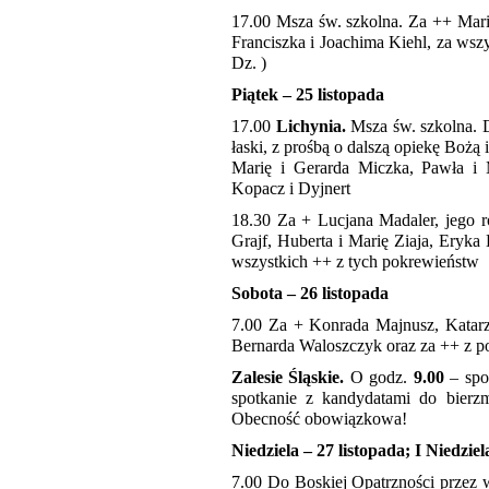
17.00 Msza św. szkolna. Za ++ Marię
Franciszka i Joachima Kiehl, za wsz
Dz. )
Piątek – 25 listopada
17.00
Lichynia.
Msza św. szkolna. 
łaski, z prośbą o dalszą opiekę Bożą
Marię i Gerarda Miczka, Pawła i 
Kopacz i Dyjnert
18.30 Za + Lucjana Madaler, jego r
Grajf, Huberta i Marię Ziaja, Eryka 
wszystkich ++ z tych pokrewieństw
Sobota – 26 listopada
7.00 Za + Konrada Majnusz, Katarz
Bernarda Waloszczyk oraz za ++ z 
Zalesie Śląskie.
O godz.
9.00
– spo
spotkanie z kandydatami do bierz
Obecność obowiązkowa!
Niedziela – 27 listopada; I Niedzi
7.00 Do Boskiej Opatrzności przez