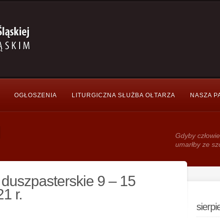
OGŁOSZENIA
LITURGICZNA SŁUŻBA OŁTARZA
NASZA P
Gdy­by człowie
umarłby ze sz
duszpasterskie 9 – 15
1 r.
sierp