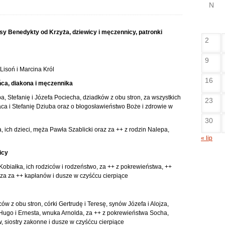
N
resy Benedykty od Krzyża, dziewicy i męczennicy, patronki
2
9
isoń i Marcina Król
16
ńca, diakona i męczennika
a, Stefanię i Józefa Pociecha, dziadków z obu stron, za wszystkich
23
ca i Stefanię Dziuba oraz o błogosławieństwo Boże i zdrowie w
30
 ich dzieci, męża Pawła Szablicki oraz za ++ z rodzin Nalepa,
« lip
icy
obiałka, ich rodziców i rodzeństwo, za ++ z pokrewieństwa, ++
 za za ++ kapłanów i dusze w czyśćcu cierpiące
w z obu stron, córki Gertrudę i Teresę, synów Józefa i Alojza,
 Hugo i Ernesta, wnuka Arnolda, za ++ z pokrewieństwa Socha,
, siostry zakonne i dusze w czyśćcu cierpiące