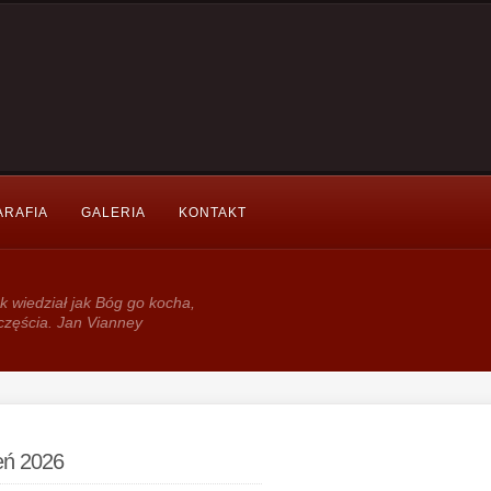
ARAFIA
GALERIA
KONTAKT
k wie­dział jak Bóg go kocha,
częścia. Jan Vianney
ień 2026