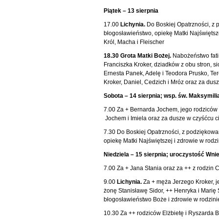
Piątek – 13 sierpnia
17.00
Lichynia.
Do Boskiej Opatrzności, z 
błogosławieństwo, opiekę Matki Najświętszej 
Król, Macha i Fleischer
18.30 Grota Matki Bożej.
Nabożeństwo fatim
Franciszka Kroker, dziadków z obu stron, si
Ernesta Panek, Adelę i Teodora Prusko, Ter
Kroker, Daniel, Cedzich i Mróz oraz za dus
Sobota – 14 sierpnia; wsp. św. Maksymili
7.00 Za + Bernarda Jochem, jego rodziców 
Jochem i Imiela oraz za dusze w czyśćcu c
7.30 Do Boskiej Opatrzności, z podziękowa
opiekę Matki Najświętszej i zdrowie w rodzi
Niedziela – 15 sierpnia; uroczystość Wni
7.00 Za + Jana Stania oraz za ++ z rodzin 
9.00
Lichynia.
Za + męża Jerzego Kroker, je
żonę Stanisławę Sidor, ++ Henryka i Marię S
błogosławieństwo Boże i zdrowie w rodzini
10.30 Za ++ rodziców Elżbietę i Ryszarda 