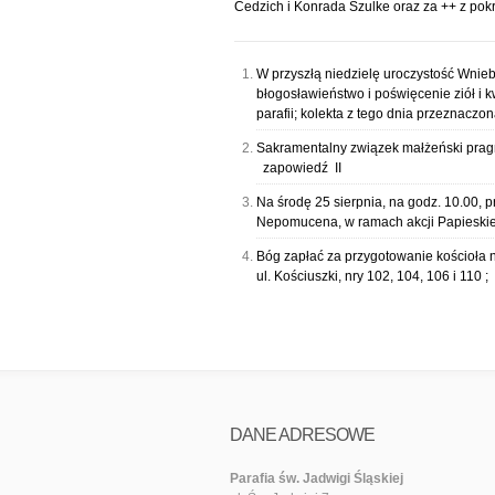
Cedzich i Konrada Szulke oraz za ++ z po
W przyszłą niedzielę uroczystość Wnie
błogosławieństwo i poświęcenie ziół i kw
parafii; kolekta z tego dnia przeznacz
Sakramentalny związek małżeński pragn
zapowiedź II
Na środę 25 sierpnia, na godz. 10.00, 
Nepomucena, w ramach akcji Papieskie
Bóg zapłać za przygotowanie kościoła n
ul. Kościuszki, nry 102, 104, 106 i 110
DANE ADRESOWE
Parafia św. Jadwigi Śląskiej