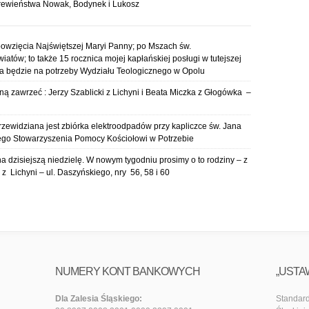
krewieństwa Nowak, Bodynek i Lukosz
bowzięcia Najświętszej Maryi Panny; po Mszach św.
iatów; to także 15 rocznica mojej kapłańskiej posługi w tutejszej
ona będzie na potrzeby Wydziału Teologicznego w Opolu
ą zawrzeć : Jerzy Szablicki z Lichyni i Beata Miczka z Głogówka –
przewidziana jest zbiórka elektroodpadów przy kapliczce św. Jana
go Stowarzyszenia Pomocy Kościołowi w Potrzebie
a dzisiejszą niedzielę. W nowym tygodniu prosimy o to rodziny – z
 ; z Lichyni – ul. Daszyńskiego, nry 56, 58 i 60
NUMERY KONT BANKOWYCH
„USTA
Dla Zalesia Śląskiego:
Standard