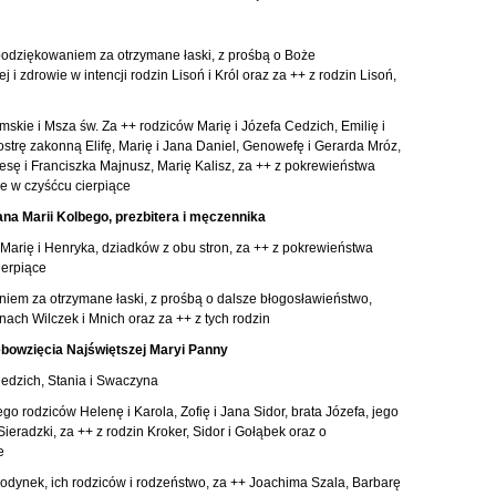
podziękowaniem za otrzymane łaski, z prośbą o Boże
i zdrowie w intencji rodzin Lisoń i Król oraz za ++ z rodzin Lisoń,
skie i Msza św. Za ++ rodziców Marię i Józefa Cedzich, Emilię i
ostrę zakonną Elifę, Marię i Jana Daniel, Genowefę i Gerarda Mróz,
esę i Franciszka Majnusz, Marię Kalisz, za ++ z pokrewieństwa
ze w czyśćcu cierpiące
ana Marii Kolbego, prezbitera i męczennika
Marię i Henryka, dziadków z obu stron, za ++ z pokrewieństwa
ierpiące
niem za otrzymane łaski, z prośbą o dalsze błogosławieństwo,
nach Wilczek i Mnich oraz za ++ z tych rodzin
ebowzięcia Najświętszej Maryi Panny
Cedzich, Stania i Swaczyna
go rodziców Helenę i Karola, Zofię i Jana Sidor, brata Józefa, jego
ieradzki, za ++ z rodzin Kroker, Sidor i Gołąbek oraz o
e
Bodynek, ich rodziców i rodzeństwo, za ++ Joachima Szala, Barbarę