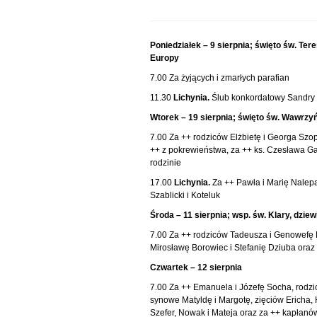
Poniedziałek – 9 sierpnia; święto św. Te
Europy
7.00 Za żyjących i zmarłych parafian
11.30
Lichynia.
Ślub konkordatowy Sandry L
Wtorek – 19 sierpnia; święto św. Wawrzy
7.00 Za ++ rodziców Elżbietę i Georga Szop
++ z pokrewieństwa, za ++ ks. Czesława Ga
rodzinie
17.00
Lichynia.
Za ++ Pawła i Marię Nalepa,
Szablicki i Koteluk
Środa – 11 sierpnia; wsp. św. Klary, dziew
7.00 Za ++ rodziców Tadeusza i Genowefę K
Mirosławę Borowiec i Stefanię Dziuba oraz
Czwartek – 12 sierpnia
7.00 Za ++ Emanuela i Józefę Socha, rodzicó
synowe Matyldę i Margotę, zięciów Ericha,
Szefer, Nowak i Mateja oraz za ++ kapłanów