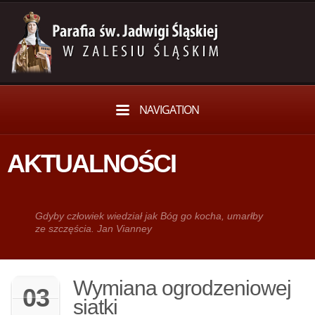
NAVIGATION
AKTUALNOŚCI
Gdy­by człowiek wie­dział jak Bóg go kocha, umarłby
ze szczęścia. Jan Vianney
Wymiana ogrodzeniowej
03
siatki