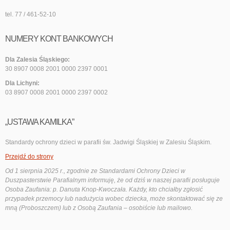
tel. 77 / 461-52-10
NUMERY KONT BANKOWYCH
Dla Zalesia Śląskiego:
30 8907 0008 2001 0000 2397 0001
Dla Lichyni:
03 8907 0008 2001 0000 2397 0002
„USTAWA KAMILKA”
Standardy ochrony dzieci w parafii św. Jadwigi Śląskiej w Zalesiu Śląskim.
Przejdź do strony
Od 1 sierpnia 2025 r., zgodnie ze Standardami Ochrony Dzieci w
Duszpasterstwie Parafialnym informuję, że od dziś w naszej parafii posługuje
Osoba Zaufania: p. Danuta Knop-Kwoczała. Każdy, kto chciałby zgłosić
przypadek przemocy lub nadużycia wobec dziecka, może skontaktować się ze
mną (Proboszczem) lub z Osobą Zaufania – osobiście lub mailowo.