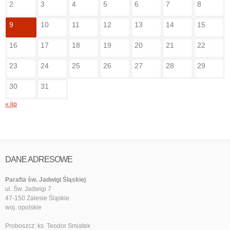
2
3
4
5
6
7
8
9
10
11
12
13
14
15
16
17
18
19
20
21
22
23
24
25
26
27
28
29
30
31
« lip
DANE ADRESOWE
Parafia św. Jadwigi Śląskiej
ul. Św. Jadwigi 7
47-150 Zalesie Śląskie
woj. opolskie
Proboszcz: ks. Teodor Smiatek