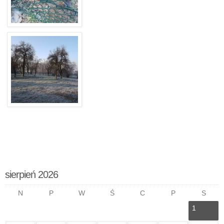
sierpień 2026
N
P
W
Ś
C
P
S
1