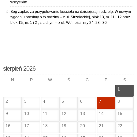
wszystkim
Bóg zapłać za przygotowanie kościoła na dzisiejszą niedzielę. W nowym
tygodniu prosimy o to rodziny – z ul. Strzeleckiej, blok 13, m. 11 i 12 oraz
blok 11i, m. 1 i 2 ; z Lichyni – z ul. Wolności, nry 24, 28 i 30
sierpień 2026
N
P
W
Ś
C
P
S
1
2
3
4
5
6
7
8
9
10
11
12
13
14
15
16
17
18
19
20
21
22