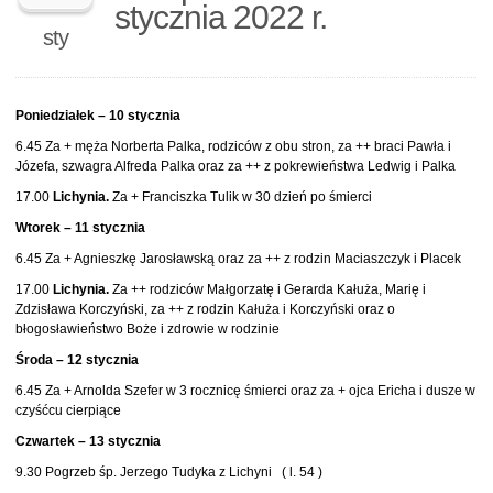
stycznia 2022 r.
sty
Poniedziałek – 10 stycznia
6.45 Za + męża Norberta Palka, rodziców z obu stron, za ++ braci Pawła i
Józefa, szwagra Alfreda Palka oraz za ++ z pokrewieństwa Ledwig i Palka
17.00
Lichynia.
Za + Franciszka Tulik w 30 dzień po śmierci
Wtorek – 11 stycznia
6.45 Za + Agnieszkę Jarosławską oraz za ++ z rodzin Maciaszczyk i Placek
17.00
Lichynia.
Za ++ rodziców Małgorzatę i Gerarda Kałuża, Marię i
Zdzisława Korczyński, za ++ z rodzin Kałuża i Korczyński oraz o
błogosławieństwo Boże i zdrowie w rodzinie
Środa – 12 stycznia
6.45 Za + Arnolda Szefer w 3 rocznicę śmierci oraz za + ojca Ericha i dusze w
czyśćcu cierpiące
Czwartek – 13 stycznia
9.30 Pogrzeb śp. Jerzego Tudyka z Lichyni ( l. 54 )