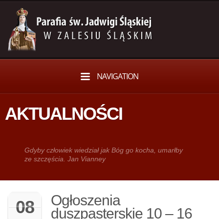
NAVIGATION
AKTUALNOŚCI
Gdy­by człowiek wie­dział jak Bóg go kocha, umarłby
ze szczęścia. Jan Vianney
Ogłoszenia
08
duszpasterskie 10 – 16