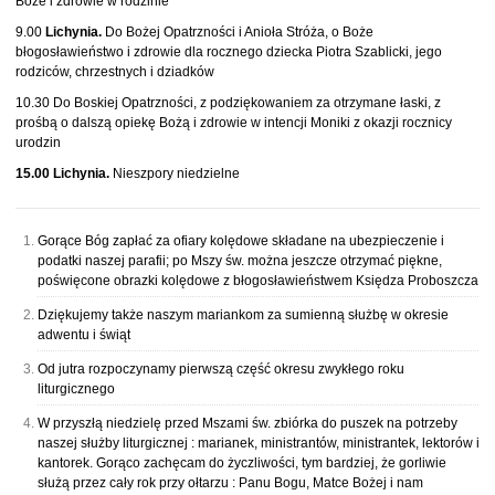
Boże i zdrowie w rodzinie
9.00
Lichynia.
Do Bożej Opatrzności i Anioła Stróża, o Boże
błogosławieństwo i zdrowie dla rocznego dziecka Piotra Szablicki, jego
rodziców, chrzestnych i dziadków
10.30 Do Boskiej Opatrzności, z podziękowaniem za otrzymane łaski, z
prośbą o dalszą opiekę Bożą i zdrowie w intencji Moniki z okazji rocznicy
urodzin
15.00 Lichynia.
Nieszpory niedzielne
Gorące Bóg zapłać za ofiary kolędowe składane na ubezpieczenie i
podatki naszej parafii; po Mszy św. można jeszcze otrzymać piękne,
poświęcone obrazki kolędowe z błogosławieństwem Księdza Proboszcza
Dziękujemy także naszym mariankom za sumienną służbę w okresie
adwentu i świąt
Od jutra rozpoczynamy pierwszą część okresu zwykłego roku
liturgicznego
W przyszłą niedzielę przed Mszami św. zbiórka do puszek na potrzeby
naszej służby liturgicznej : marianek, ministrantów, ministrantek, lektorów i
kantorek. Gorąco zachęcam do życzliwości, tym bardziej, że gorliwie
służą przez cały rok przy ołtarzu : Panu Bogu, Matce Bożej i nam