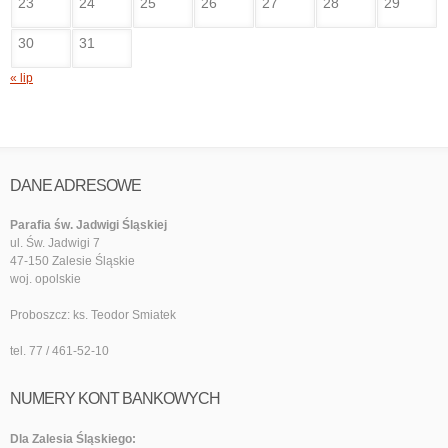
23
24
25
26
27
28
29
30
31
« lip
DANE ADRESOWE
Parafia św. Jadwigi Śląskiej
ul. Św. Jadwigi 7
47-150 Zalesie Śląskie
woj. opolskie
Proboszcz: ks. Teodor Smiatek
tel. 77 / 461-52-10
NUMERY KONT BANKOWYCH
Dla Zalesia Śląskiego: