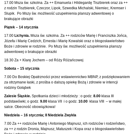
17.00 Msza św. szkolna. Za ++ Emanuela i Hildegardę Tiszbierek oraz za ++
z rodzin Tiszbierek, Czeczor, Lipok, Szwedka Michalski, Niemiec, Kremser i
Slupik. Po Mszy św. możliwość uzupełnienia planszy adwentowej o
brakujące obrazki
Piątek – 14 stycznia
17.00
Lichynia.
Msza św. szkolna. Za ++ rodziców Marię i Franciszka Jońca,
Józefa i Marię Cedzich, Ernesta i Marię Kowalski oraz o błogosławieństwo
Boże i zdrowie w rodzinie. Po Mszy św. możliwość uzupełnienia planszy
adwentowej o brakujące obrazki
18.30 Za + Klarę Jochem – od Róży Różańcowej
Sobota – 15 stycznia
7.00 Do Boskiej Opatrzności przez wstawiennictwo MBNP, z podziękowaniem
za otrzymane łaski, z prośba o dalszą opiekę Bożą i zdrowie w intencji
rodziny Gołąbek
Zalesie Śląskie.
Spotkania dzieci i młodzieży : o godz.
8.00
klasa III
podstawówki; o godz.
9.00
klasa VII i o godz.
10.00
klasa VIII – w małej
salce. Obecność obowiązkowa!
Niedziela – 16 stycznia; II Niedziela Zwykła
7.00 Za ++ rodziców Marię i Antoniego Majnusz, ich rodziców i rodzeństwo,
za ++ z rodzin Dronia, Majnusz, Matuszek i Kopa oraz o błogosławieństwo