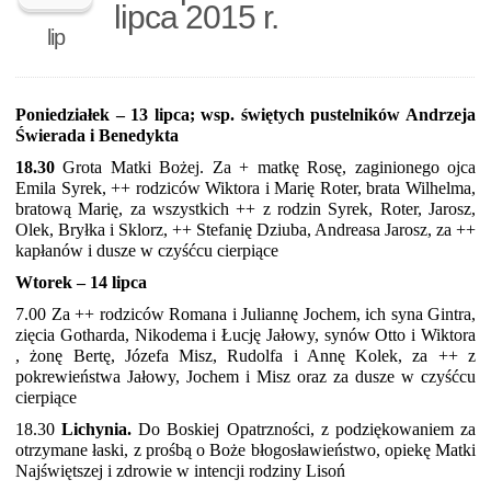
lipca 2015 r.
lip
Poniedziałek – 13 lipca; wsp. świętych pustelników Andrzeja
Świerada i Benedykta
18.30
Grota Matki Bożej. Za + matkę Rosę, zaginionego ojca
Emila Syrek, ++ rodziców Wiktora i Marię Roter, brata Wilhelma,
bratową Marię, za wszystkich ++ z rodzin Syrek, Roter, Jarosz,
Olek, Bryłka i Sklorz, ++ Stefanię Dziuba, Andreasa Jarosz, za ++
kapłanów i dusze w czyśćcu cierpiące
Wtorek – 14 lipca
7.00 Za ++ rodziców Romana i Juliannę Jochem, ich syna Gintra,
zięcia Gotharda, Nikodema i Łucję Jałowy, synów Otto i Wiktora
, żonę Bertę, Józefa Misz, Rudolfa i Annę Kolek, za ++ z
pokrewieństwa Jałowy, Jochem i Misz oraz za dusze w czyśćcu
cierpiące
18.30
Lichynia.
Do Boskiej Opatrzności, z podziękowaniem za
otrzymane łaski, z prośbą o Boże błogosławieństwo, opiekę Matki
Najświętszej i zdrowie w intencji rodziny Lisoń