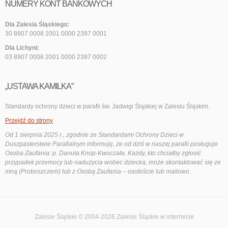
NUMERY KONT BANKOWYCH
Dla Zalesia Śląskiego:
30 8907 0008 2001 0000 2397 0001
Dla Lichyni:
03 8907 0008 2001 0000 2397 0002
„USTAWA KAMILKA”
Standardy ochrony dzieci w parafii św. Jadwigi Śląskiej w Zalesiu Śląskim.
Przejdź do strony
Od 1 sierpnia 2025 r., zgodnie ze Standardami Ochrony Dzieci w
Duszpasterstwie Parafialnym informuję, że od dziś w naszej parafii posługuje
Osoba Zaufania: p. Danuta Knop-Kwoczała. Każdy, kto chciałby zgłosić
przypadek przemocy lub nadużycia wobec dziecka, może skontaktować się ze
mną (Proboszczem) lub z Osobą Zaufania – osobiście lub mailowo.
Zalesie Śląskie © 2004-2026
Zalesie Śląskie
w internecie