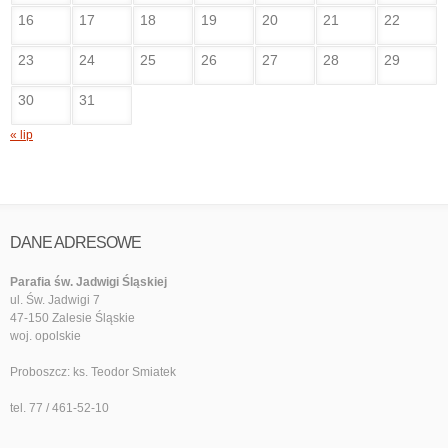
16
17
18
19
20
21
22
23
24
25
26
27
28
29
30
31
« lip
DANE ADRESOWE
Parafia św. Jadwigi Śląskiej
ul. Św. Jadwigi 7
47-150 Zalesie Śląskie
woj. opolskie
Proboszcz: ks. Teodor Smiatek
tel. 77 / 461-52-10