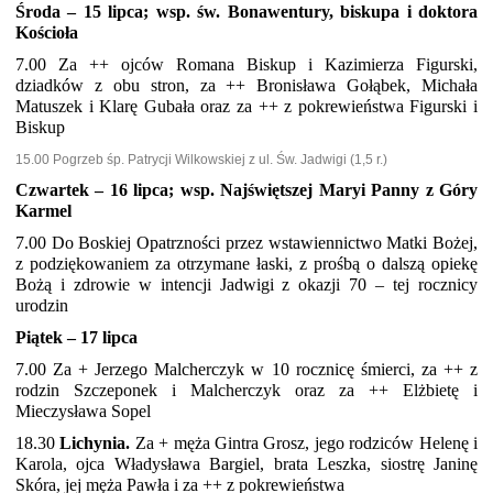
Środa – 15 lipca; wsp. św. Bonawentury, biskupa i doktora
Kościoła
7.00 Za ++ ojców Romana Biskup i Kazimierza Figurski,
dziadków z obu stron, za ++ Bronisława Gołąbek, Michała
Matuszek i Klarę Gubała oraz za ++ z pokrewieństwa Figurski i
Biskup
15.00 Pogrzeb śp. Patrycji Wilkowskiej z ul. Św. Jadwigi (1,5 r.)
Czwartek – 16 lipca; wsp. Najświętszej Maryi Panny z Góry
Karmel
7.00 Do Boskiej Opatrzności przez wstawiennictwo Matki Bożej,
z podziękowaniem za otrzymane łaski, z prośbą o dalszą opiekę
Bożą i zdrowie w intencji Jadwigi z okazji 70 – tej rocznicy
urodzin
Piątek – 17 lipca
7.00 Za + Jerzego Malcherczyk w 10 rocznicę śmierci, za ++ z
rodzin Szczeponek i Malcherczyk oraz za ++ Elżbietę i
Mieczysława Sopel
18.30
Lichynia.
Za + męża Gintra Grosz, jego rodziców Helenę i
Karola, ojca Władysława Bargiel, brata Leszka, siostrę Janinę
Skóra, jej męża Pawła i za ++ z pokrewieństwa