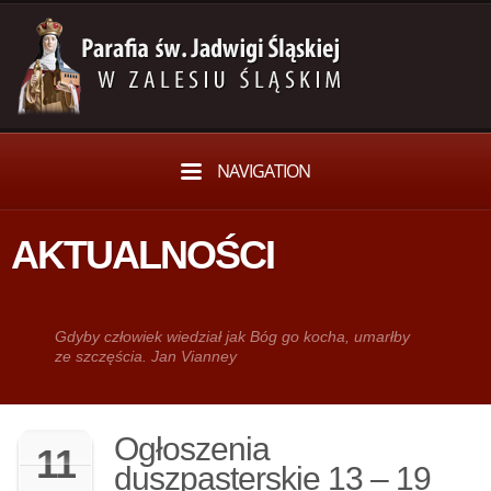
NAVIGATION
AKTUALNOŚCI
Gdy­by człowiek wie­dział jak Bóg go kocha, umarłby
ze szczęścia. Jan Vianney
Ogłoszenia
11
duszpasterskie 13 – 19