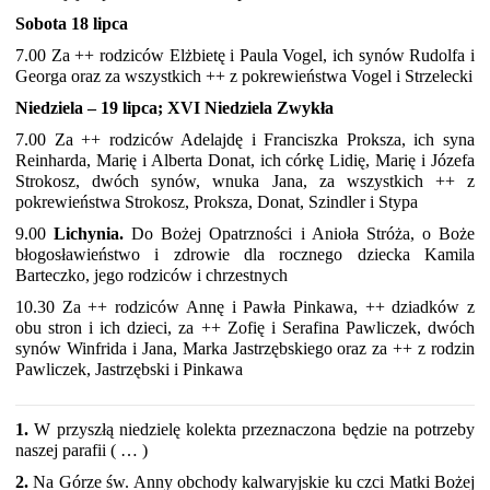
Sobota 18 lipca
7.00 Za ++ rodziców Elżbietę i Paula Vogel, ich synów Rudolfa i
Georga oraz za wszystkich ++ z pokrewieństwa Vogel i Strzelecki
Niedziela – 19 lipca; XVI Niedziela Zwykła
7.00 Za ++ rodziców Adelajdę i Franciszka Proksza, ich syna
Reinharda, Marię i Alberta Donat, ich córkę Lidię, Marię i Józefa
Strokosz, dwóch synów, wnuka Jana, za wszystkich ++ z
pokrewieństwa Strokosz, Proksza, Donat, Szindler i Stypa
9.00
Lichynia.
Do Bożej Opatrzności i Anioła Stróża, o Boże
błogosławieństwo i zdrowie dla rocznego dziecka Kamila
Barteczko, jego rodziców i chrzestnych
10.30 Za ++ rodziców Annę i Pawła Pinkawa, ++ dziadków z
obu stron i ich dzieci, za ++ Zofię i Serafina Pawliczek, dwóch
synów Winfrida i Jana, Marka Jastrzębskiego oraz za ++ z rodzin
Pawliczek, Jastrzębski i Pinkawa
1.
W przyszłą niedzielę kolekta przeznaczona będzie na potrzeby
naszej parafii ( … )
2.
Na Górze św. Anny obchody kalwaryjskie ku czci Matki Bożej