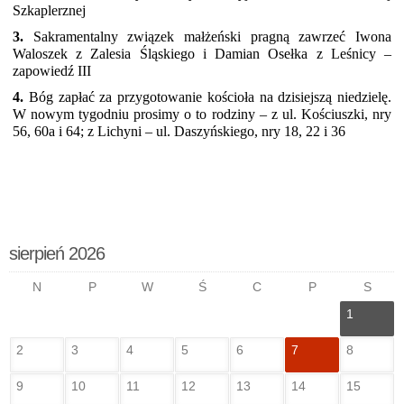
Szkaplerznej
3.
Sakramentalny związek małżeński pragną zawrzeć Iwona
Waloszek z Zalesia Śląskiego i Damian Osełka z Leśnicy –
zapowiedź III
4.
Bóg zapłać za przygotowanie kościoła na dzisiejszą niedzielę.
W nowym tygodniu prosimy o to rodziny – z ul. Kościuszki, nry
56, 60a i 64; z Lichyni – ul. Daszyńskiego, nry 18, 22 i 36
sierpień 2026
N
P
W
Ś
C
P
S
1
2
3
4
5
6
7
8
9
10
11
12
13
14
15