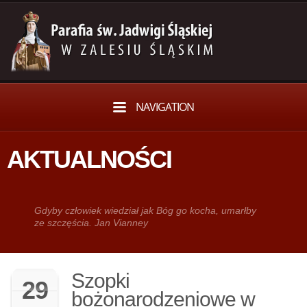
NAVIGATION
AKTUALNOŚCI
Gdy­by człowiek wie­dział jak Bóg go kocha, umarłby
ze szczęścia. Jan Vianney
Szopki
29
bożonarodzeniowe w