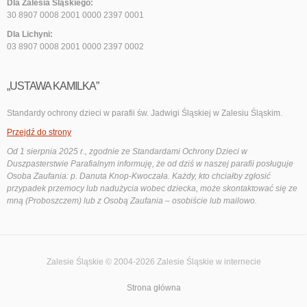
Dla Zalesia Śląskiego:
30 8907 0008 2001 0000 2397 0001
Dla Lichyni:
03 8907 0008 2001 0000 2397 0002
„USTAWA KAMILKA”
Standardy ochrony dzieci w parafii św. Jadwigi Śląskiej w Zalesiu Śląskim.
Przejdź do strony
Od 1 sierpnia 2025 r., zgodnie ze Standardami Ochrony Dzieci w
Duszpasterstwie Parafialnym informuję, że od dziś w naszej parafii posługuje
Osoba Zaufania: p. Danuta Knop-Kwoczała. Każdy, kto chciałby zgłosić
przypadek przemocy lub nadużycia wobec dziecka, może skontaktować się ze
mną (Proboszczem) lub z Osobą Zaufania – osobiście lub mailowo.
Zalesie Śląskie © 2004-2026
Zalesie Śląskie
w internecie
Strona główna