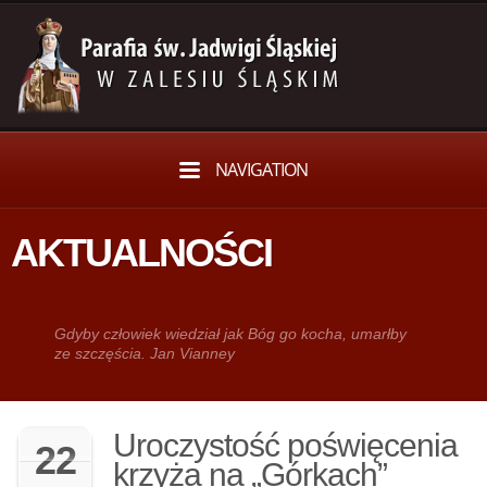
NAVIGATION
AKTUALNOŚCI
Gdy­by człowiek wie­dział jak Bóg go kocha, umarłby
ze szczęścia. Jan Vianney
Uroczystość poświęcenia
22
krzyża na „Górkach”