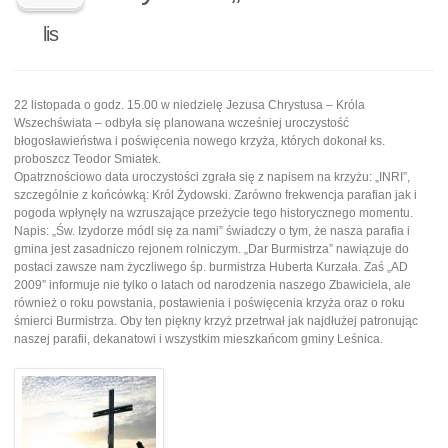
lis
22 listopada o godz. 15.00 w niedzielę Jezusa Chrystusa – Króla
Wszechświata – odbyła się planowana wcześniej uroczystość
błogosławieństwa i poświęcenia nowego krzyża, których dokonał ks.
proboszcz Teodor Smiatek.
Opatrznościowo data uroczystości zgrała się z napisem na krzyżu: „INRI”,
szczególnie z końcówką: Król Żydowski. Zarówno frekwencja parafian jak i
pogoda wpłynęły na wzruszające przeżycie tego historycznego momentu.
Napis: „Św. Izydorze módl się za nami” świadczy o tym, że nasza parafia i
gmina jest zasadniczo rejonem rolniczym. „Dar Burmistrza” nawiązuje do
postaci zawsze nam życzliwego śp. burmistrza Huberta Kurzała. Zaś „AD
2009” informuje nie tylko o latach od narodzenia naszego Zbawiciela, ale
również o roku powstania, postawienia i poświęcenia krzyża oraz o roku
śmierci Burmistrza. Oby ten piękny krzyż przetrwał jak najdłużej patronując
naszej parafii, dekanatowi i wszystkim mieszkańcom gminy Leśnica.