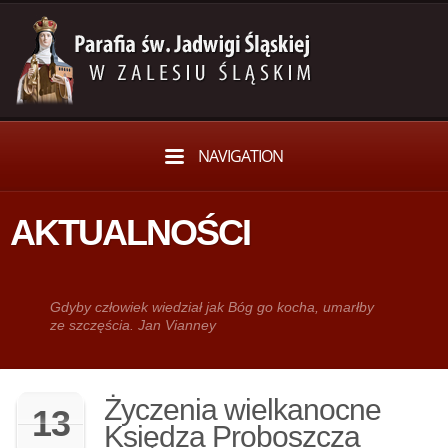
NAVIGATION
AKTUALNOŚCI
Gdy­by człowiek wie­dział jak Bóg go kocha, umarłby
ze szczęścia. Jan Vianney
Życzenia wielkanocne
13
Księdza Proboszcza