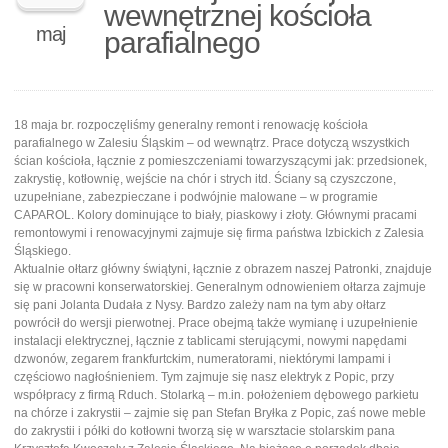
wewnętrznej kościoła
maj
parafialnego
18 maja br. rozpoczęliśmy generalny remont i renowację kościoła
parafialnego w Zalesiu Śląskim – od wewnątrz. Prace dotyczą wszystkich
ścian kościoła, łącznie z pomieszczeniami towarzyszącymi jak: przedsionek,
zakrystię, kotłownię, wejście na chór i strych itd. Ściany są czyszczone,
uzupełniane, zabezpieczane i podwójnie malowane – w programie
CAPAROL. Kolory dominujące to biały, piaskowy i złoty. Głównymi pracami
remontowymi i renowacyjnymi zajmuje się firma państwa Izbickich z Zalesia
Śląskiego.
Aktualnie ołtarz główny świątyni, łącznie z obrazem naszej Patronki, znajduje
się w pracowni konserwatorskiej. Generalnym odnowieniem ołtarza zajmuje
się pani Jolanta Dudała z Nysy. Bardzo zależy nam na tym aby ołtarz
powrócił do wersji pierwotnej. Prace obejmą także wymianę i uzupełnienie
instalacji elektrycznej, łącznie z tablicami sterującymi, nowymi napędami
dzwonów, zegarem frankfurtckim, numeratorami, niektórymi lampami i
częściowo nagłośnieniem. Tym zajmuje się nasz elektryk z Popic, przy
współpracy z firmą Rduch. Stolarką – m.in. położeniem dębowego parkietu
na chórze i zakrystii – zajmie się pan Stefan Bryłka z Popic, zaś nowe meble
do zakrystii i półki do kotłowni tworzą się w warsztacie stolarskim pana