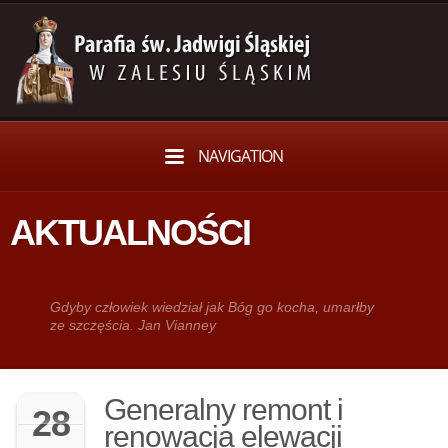
NAVIGATION
AKTUALNOŚCI
Gdy­by człowiek wie­dział jak Bóg go kocha, umarłby
ze szczęścia. Jan Vianney
Generalny remont i
28
renowacja elewacji