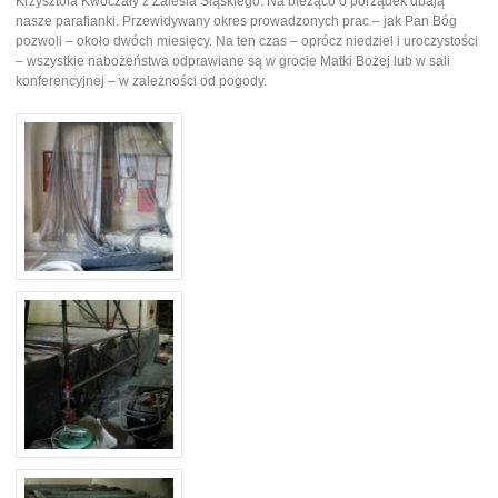
Krzysztofa Kwoczały z Zalesia Śląskiego. Na bieżąco o porządek dbają
nasze parafianki. Przewidywany okres prowadzonych prac – jak Pan Bóg
pozwoli – około dwóch miesięcy. Na ten czas – oprócz niedziel i uroczystości
– wszystkie nabożeństwa odprawiane są w grocie Matki Bożej lub w sali
konferencyjnej – w zależności od pogody.