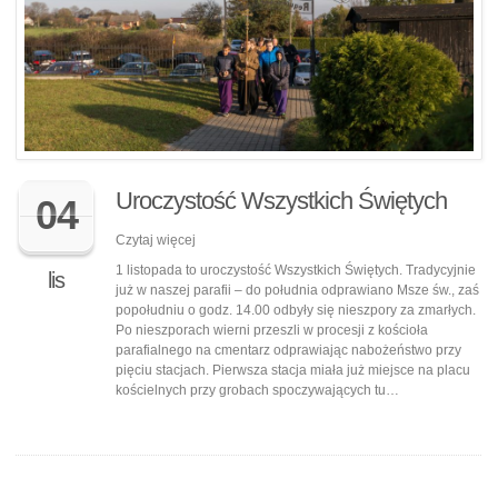
Uroczystość Wszystkich Świętych
04
Czytaj więcej
1 listopada to uroczystość Wszystkich Świętych. Tradycyjnie
lis
już w naszej parafii – do południa odprawiano Msze św., zaś
popołudniu o godz. 14.00 odbyły się nieszpory za zmarłych.
Po nieszporach wierni przeszli w procesji z kościoła
parafialnego na cmentarz odprawiając nabożeństwo przy
pięciu stacjach. Pierwsza stacja miała już miejsce na placu
kościelnych przy grobach spoczywających tu…