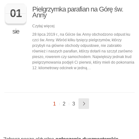
Pielgrzymka parafian na Górę św.
01
Anny
Czytaj więcej
sie
28 lipca 2019 r., na Górze św. Anny obchodzono odpust ku
czci św. Anny. Wśród kilku tysięcy pielgrzymów, którzy
przybyli na główne obchody odpustowe, nie zabrakło
również i naszych parafian, którzy dotarli na szczyt zarówno
pieszo, rowerem czy samochodem. Największy jednak trud
pielgrzymowania podjęli Ci pierwsi, który mieli do pokonania
12. kilometrowy odcinek w jedną…
1
2
3