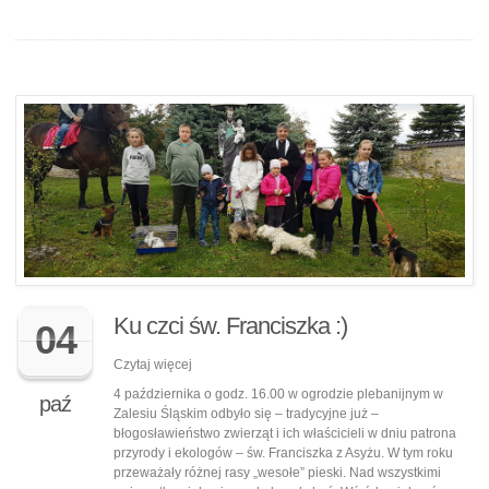
Ku czci św. Franciszka :)
04
Czytaj więcej
4 października o godz. 16.00 w ogrodzie plebanijnym w
paź
Zalesiu Śląskim odbyło się – tradycyjne już –
błogosławieństwo zwierząt i ich właścicieli w dniu patrona
przyrody i ekologów – św. Franciszka z Asyżu. W tym roku
przeważały różnej rasy „wesołe” pieski. Nad wszystkimi