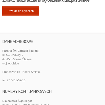
Zobacz nasze aktualne
ogłoszenia duszpasterskie
Przejdź do ogłoszeń
DANE ADRESOWE
Parafia św. Jadwigi Śląskiej
ul. Św. Jadwigi 7
47-150 Zalesie Śląskie
woj. opolskie
Proboszcz: ks. Teodor Smiatek
tel. 77 / 461-52-10
NUMERY KONT BANKOWYCH
Dla Zalesia Śląskiego: