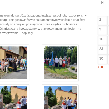
N
ństwem do św. Józefa, patrona tutejszej wspólnoty, rozpoczęliśmy
2
 liturgii i błogosławieństwie sakramentalnym w kościele udaliśmy
e zostały odsłonięte i poświęcone przez księdza proboszcza
ęść artystyczna i poczęstunek w przygotowanym namiocie – na
9
a świętowania – dopisały.
16
23
30
« lip