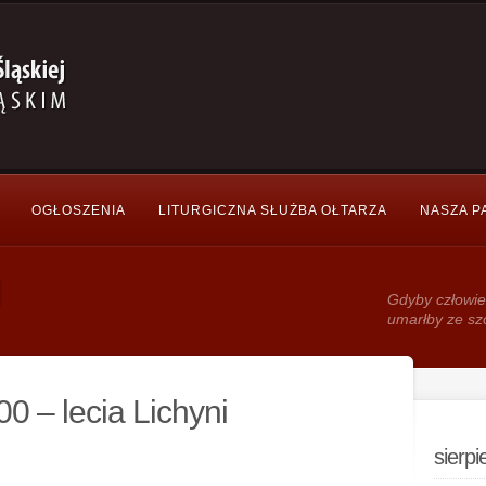
OGŁOSZENIA
LITURGICZNA SŁUŻBA OŁTARZA
NASZA P
Gdy­by człowie
umarłby ze sz
00 – lecia Lichyni
sierp