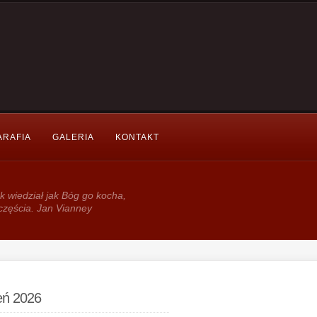
ARAFIA
GALERIA
KONTAKT
k wie­dział jak Bóg go kocha,
częścia. Jan Vianney
ień 2026