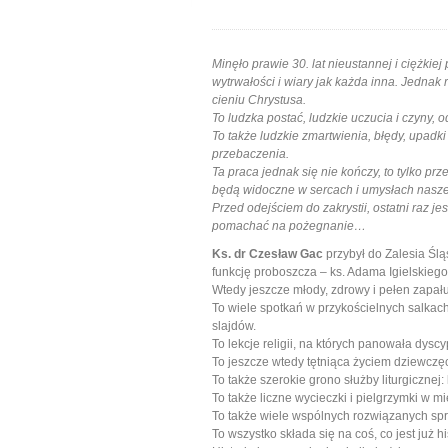
Minęło prawie 30. lat nieustannej i ciężkiej
wytrwałości i wiary jak każda inna. Jednak 
cieniu Chrystusa.
To ludzka postać, ludzkie uczucia i czyny
To także ludzkie zmartwienia, błędy, upadki
przebaczenia.
Ta praca jednak się nie kończy, to tylko prz
będą widoczne w sercach i umysłach nasze
Przed odejściem do zakrystii, ostatni raz 
pomachać na pożegnanie…
Ks. dr Czesław Gac
przybył do Zalesia Ślą
funkcję proboszcza – ks. Adama Igielskiego
Wtedy jeszcze młody, zdrowy i pełen zapału
To wiele spotkań w przykościelnych salkach
slajdów.
To lekcje religii, na których panowała dyscy
To jeszcze wtedy tętniąca życiem dziewcz
To także szerokie grono służby liturgicznej: 
To także liczne wycieczki i pielgrzymki w mi
To także wiele wspólnych rozwiązanych sp
To wszystko składa się na coś, co jest już h