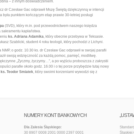
osobna – z innym doświadczeniem.
cz dr Czesław Gac odprawił Mszę Świętą dziękczynną w intencji
ra była punktem kończącym etap prawie 30-letniej posługi
opa
(SVD), który m.in. pod przewodnictwem naszego księdza
a sakramentu kapłaństwa.
ieniu
ks. Adriana Adamika
, który obecnie przebywa w Teksasie.
sz Szablicki, student 4 roku teologii, który pochodzi z Lichyni.
NMP, o godz. 10.30 ks. dr Czesław Gac odprawił w swojej parafii
yraził swoją wdzięczność za każdą pomoc, pamięć, modlitwę.
iękczynne „Życzmy, życzymy…”, a po wyjściu proboszcza z zakrystii
puści parafie około godz. 16.00 i o tej porze przybędzie tutaj nowy
–
ks. Teodor Smiatek
, który swoimi korzeniami wywodzi się z
NUMERY KONT BANKOWYCH
„USTA
Dla Zalesia Śląskiego:
Standard
30 8907 0008 2001 0000 2397 0001
Śląskiej