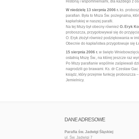
Historią i wspomnieniami, dla każdego z 
W niedzielę 13 sierpnia 2006 r.
ks. probosz
parafian. Była to Msza Św. pożegnalna, któ
kapłańskiej w naszej parafii.
Na tej Mszy był obecny również
O. Eryk K
proboszcza, przygotowywał się do przyjęci
O. Eryk złożył również podziękowania w im
Obecnie do kapłaństwa przygotowuje się Łuka
15 sierpnia 2006 r.
w święto Wniebowzięcia 
ostatnią Mszę Św., na której jeszcze raz w
Po Mszy parafianie wspólnie zaśpiewali dz
nagrodzili go brawami. Ks. dr Czesław Gac o
ksiądz, który przejmie funkcję proboszcza 
Jemielnicy.
DANE ADRESOWE
Parafia św. Jadwigi Śląskiej
ul. Św. Jadwigi 7