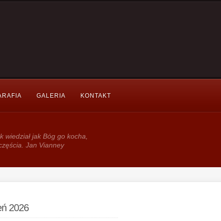
ARAFIA
GALERIA
KONTAKT
k wie­dział jak Bóg go kocha,
częścia. Jan Vianney
ień 2026