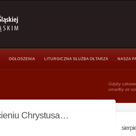
OGŁOSZENIA
LITURGICZNA SŁUŻBA OŁTARZA
NASZA P
Gdy­by człowie
umarłby ze sz
cieniu Chrystusa…
sierp