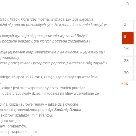
N
 pracy. Pracy, która rzec można, wymaga siły, poświęcenia,
2
różni się ona od pozostałych tym, że trzeba nieustannie kroczyć w
, od których wymaga się postępowania wg zasad Bożych.
9
 i poczucie potrzeby, dla których potrzeba zrozumienia i
16
emija jej pewien etap. Niewątpliwie była owocna. A jej efekty są i
j wspólnoty.
23
jeszcze podziękować i przeprosić poprzez „Serdeczne Bóg zapłać” i
30
skiego 16 lipca 1977 roku, zastępując pełniącego wcześniej
.
« lip
 ksiądz jest mile wspominany przez swoich parafian.
, gdzie przybywały dzieci i młodzież na filmy wyświetlane ze
plina, cisza i surowe reguły – jakże dziś owocne.
ęca schola, prowadzona przez
śp. Stefanię Dziuba
.
lektorów, szafarzy i ministrantów.
ejsca święte.
raw i problemów.
istorią i wspomnieniami.