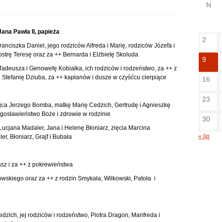
N
Jana Pawła II, papieża
2
anciszka Daniel, jego rodziców Alfreda i Marię, rodziców Józefa i
iostrę Teresę oraz za ++ Bernarda i Elżbietę Skoluda
9
Tadeusza i Genowefę Kobiałka, ich rodziców i rodzeństwo, za ++ z
 Stefanię Dziuba, za ++ kapłanów i dusze w czyśćcu cierpiące
16
23
jca Jerzego Bomba, matkę Marię Cedzich, Gertrudę i Agnieszkę
gosławieństwo Boże i zdrowie w rodzinie
30
ucjana Madaler, Jana i Helenę Błoniarz, zięcia Marcina
« lip
r, Błoniarz, Grajf i Bubała
asz i za ++ z pokrewieństwa
wskiego oraz za ++ z rodzin Smykała, Wilkowski, Patoła i
dzich, jej rodziców i rodzeństwo, Piotra Dragon, Manfreda i