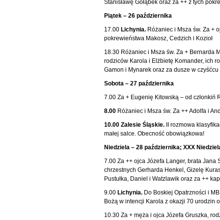
Stanisławę Gołąbek oraz za ++ z tych pokr
Piątek – 26 października
17.00
Lichynia.
Różaniec i Msza św. Za + o
pokrewieństwa Makosz, Cedzich i Kozioł
18.30 Różaniec i Msza św. Za + Bernarda M
rodziców Karola i Elżbietę Komander, ich 
Gamon i Mynarek oraz za dusze w czyśćcu 
Sobota – 27 października
7.00 Za + Eugenię Kitowską – od członkiń
8.00
Różaniec i Msza św. Za ++ Adolfa i An
10.00 Zalesie Śląskie.
II rozmowa klasyfik
małej salce. Obecność obowiązkowa!
Niedziela – 28 października; XXX Niedzie
7.00 Za ++ ojca Józefa Langer, brata Jana S
chrzestnych Gerharda Henkel, Gizelę Kurasz
Pustułka, Daniel i Watzlawik oraz za ++ ka
9.00
Lichynia.
Do Boskiej Opatrzności i MB
Bożą w intencji Karola z okazji 70 urodzin
10.30 Za + męża i ojca Józefa Gruszka, rod