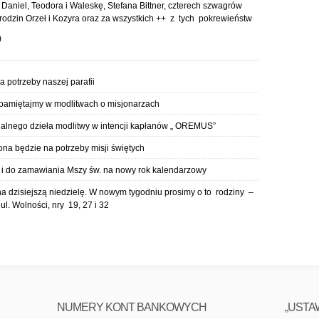
 Daniel, Teodora i Waleskę, Stefana Bittner, czterech szwagrów
z rodzin Orzeł i Kozyra oraz za wszystkich ++ z tych pokrewieństw
)
a potrzeby naszej parafii
 pamiętajmy w modlitwach o misjonarzach
zjalnego dzieła modlitwy w intencji kapłanów „ OREMUS”
ona będzie na potrzeby misji świętych
i do zamawiania Mszy św. na nowy rok kalendarzowy
a dzisiejszą niedzielę. W nowym tygodniu prosimy o to rodziny –
l. Wolności, nry 19, 27 i 32
NUMERY KONT BANKOWYCH
„USTA