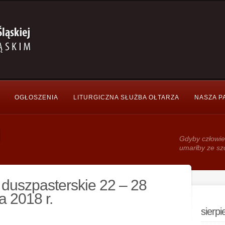
OGŁOSZENIA
LITURGICZNA SŁUŻBA OŁTARZA
NASZA P
Gdy­by człowie
umarłby ze sz
duszpasterskie 22 – 28
a 2018 r.
sierp