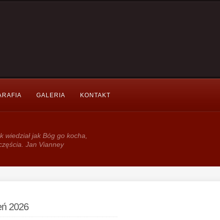
ARAFIA
GALERIA
KONTAKT
k wie­dział jak Bóg go kocha,
częścia. Jan Vianney
ień 2026