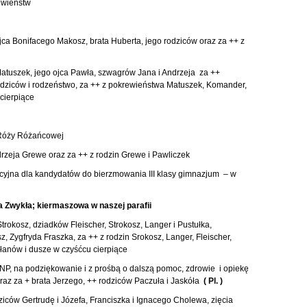
ewieństw
jca Bonifacego Makosz, brata Huberta, jego rodziców oraz za ++ z
atuszek, jego ojca Pawła, szwagrów Jana i Andrzeja za ++
rodziców i rodzeństwo, za ++ z pokrewieństwa Matuszek, Komander,
cierpiące
 Róży Różańcowej
drzeja Grewe oraz za ++ z rodzin Grewe i Pawliczek
acyjna dla kandydatów do bierzmowania III klasy gimnazjum – w
la Zwykła; kiermaszowa w naszej parafii
trokosz, dziadków Fleischer, Strokosz, Langer i Pustułka,
, Zygfryda Fraszka, za ++ z rodzin Srokosz, Langer, Fleischer,
płanów i dusze w czyśćcu cierpiące
NP, na podziękowanie i z prośbą o dalszą pomoc, zdrowie i opiekę
 oraz za + brata Jerzego, ++ rodziców Paczuła i Jaskóła
( Pl. )
ziców Gertrudę i Józefa, Franciszka i Ignacego Cholewa, zięcia