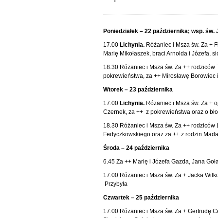
Poniedziałek – 22 października; wsp. św. 
17.00
Lichynia.
Różaniec i Msza św. Za + Fr
Marię Mikołaszek, braci Arnolda i Józefa, s
18.30 Różaniec i Msza św. Za ++ rodziców 
pokrewieństwa, za ++ Mirosławę Borowiec i
Wtorek – 23 października
17.00
Lichynia.
Różaniec i Msza św. Za + o
Czernek, za ++ z pokrewieństwa oraz o bło
18.30 Różaniec i Msza św. Za ++ rodziców L
Fedyczkowskiego oraz za ++ z rodzin Madale
Środa – 24 października
6.45 Za ++ Marię i Józefa Gazda, Jana Goł
17.00 Różaniec i Msza św. Za + Jacka Wilko
Przybyła
Czwartek – 25 października
17.00 Różaniec i Msza św. Za + Gertrudę Ce