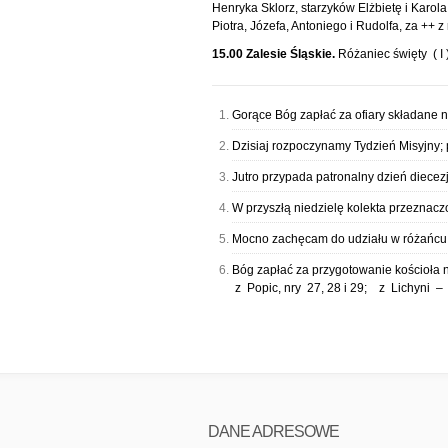
Henryka Sklorz, starzyków Elżbietę i Karola
Piotra, Józefa, Antoniego i Rudolfa, za ++ 
15.00 Zalesie Śląskie.
Różaniec święty ( I 
Gorące Bóg zapłać za ofiary składane n
Dzisiaj rozpoczynamy Tydzień Misyjny;
Jutro przypada patronalny dzień diece
W przyszłą niedzielę kolekta przeznacz
Mocno zachęcam do udziału w różańcu 
Bóg zapłać za przygotowanie kościoła n
z Popic, nry 27, 28 i 29; z Lichyni – u
DANE ADRESOWE