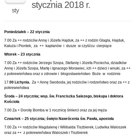
stycznia 2018 r.
sty
Poniedziałek – 22 stycznia
7.00 Za ++ rodziców Annę i Józefa Hajduk, za ++ z rodzin Glagla, Hajduk,
Kałuża i Piontek, za ++ kapłanów i dusze w czyśćcu cierpiące
Wtorek – 23 stycznia
7.00 Za ++ rodziców Jerzego Szopa, Stefanię i Józefa Pociecha, dziadków
Annę i Józefa Szopa, Martę i Ignacego Morawiec, ich ++ dzieci i wnuki, za ++
z pokrewieństwa oraz o zdrowie i błogosławieństwo Boże w rodzinie
17.
00 Lichynia.
Za + Annę Swoboda, jej rodziców i rodzeństwo oraz za ++ z
pokrewieństwa
Środa – 24 stycznia; wsp. św. Franciszka Salezego, biskupa i doktora
Kościoła
7.00 Za + Dorotę Bomba w 1 rocznicę śmierci oraz za jej męża
Czwartek – 25 stycznia; święto Nawrócenia św. Pawła, apostoła
7.00 Za ++ rodziców Magdalenę i Wilibalda Tiszbierek, Ludwika Waloszek
oraz za ++ z pokrewieństwa Waloszek i Tiszbierek