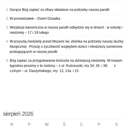
Gorące Bóg zapłać za ofiary składane na potrzeby naszej parafii
W poniedziałek – Dzień Dziadka
Wizytacja kanoniczna w naszej parafii odbędzie się w dniach : w sobotę i
niedzielę – 17 i 18 lutego
W przyszłą niedzielę przed Mszami św. zbiórka na potrzeby naszej służby
liturgicznej . Proszę o życzliwość względem dzieci i młodzieży sumiennie
posługujących w naszej parafii
Bóg zapłać za przygotowanie kościoła na dzisiejszą niedzielę. W nowym
tygodniu prosimy o to rodziny – z ul. Kościuszki, nry 34, 36 i 38; z
Lichyni – ul. Daszyńskiego, nry 13, 13a i 15
sierpień 2026
N
P
W
Ś
C
P
S