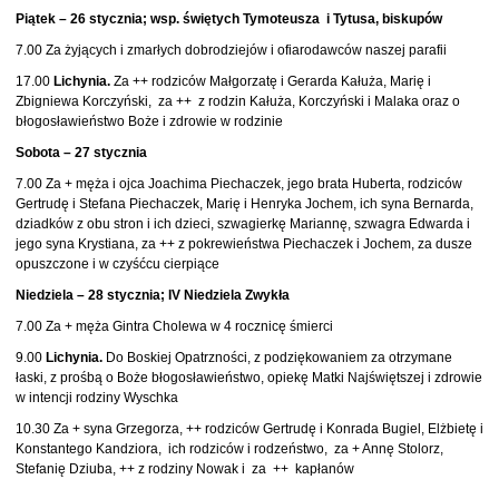
Piątek – 26 stycznia; wsp. świętych Tymoteusza i Tytusa, biskupów
7.00 Za żyjących i zmarłych dobrodziejów i ofiarodawców naszej parafii
17.00
Lichynia.
Za ++ rodziców Małgorzatę i Gerarda Kałuża, Marię i
Zbigniewa Korczyński, za ++ z rodzin Kałuża, Korczyński i Malaka oraz o
błogosławieństwo Boże i zdrowie w rodzinie
Sobota – 27 stycznia
7.00 Za + męża i ojca Joachima Piechaczek, jego brata Huberta, rodziców
Gertrudę i Stefana Piechaczek, Marię i Henryka Jochem, ich syna Bernarda,
dziadków z obu stron i ich dzieci, szwagierkę Mariannę, szwagra Edwarda i
jego syna Krystiana, za ++ z pokrewieństwa Piechaczek i Jochem, za dusze
opuszczone i w czyśćcu cierpiące
Niedziela – 28 stycznia; IV Niedziela Zwykła
7.00 Za + męża Gintra Cholewa w 4 rocznicę śmierci
9.00
Lichynia.
Do Boskiej Opatrzności, z podziękowaniem za otrzymane
łaski, z prośbą o Boże błogosławieństwo, opiekę Matki Najświętszej i zdrowie
w intencji rodziny Wyschka
10.30 Za + syna Grzegorza, ++ rodziców Gertrudę i Konrada Bugiel, Elżbietę i
Konstantego Kandziora, ich rodziców i rodzeństwo, za + Annę Stolorz,
Stefanię Dziuba, ++ z rodziny Nowak i za ++ kapłanów