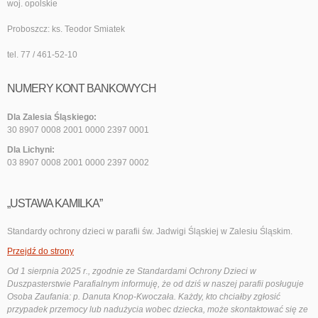
woj. opolskie
Proboszcz: ks. Teodor Smiatek
tel. 77 / 461-52-10
NUMERY KONT BANKOWYCH
Dla Zalesia Śląskiego:
30 8907 0008 2001 0000 2397 0001
Dla Lichyni:
03 8907 0008 2001 0000 2397 0002
„USTAWA KAMILKA”
Standardy ochrony dzieci w parafii św. Jadwigi Śląskiej w Zalesiu Śląskim.
Przejdź do strony
Od 1 sierpnia 2025 r., zgodnie ze Standardami Ochrony Dzieci w
Duszpasterstwie Parafialnym informuję, że od dziś w naszej parafii posługuje
Osoba Zaufania: p. Danuta Knop-Kwoczała. Każdy, kto chciałby zgłosić
przypadek przemocy lub nadużycia wobec dziecka, może skontaktować się ze