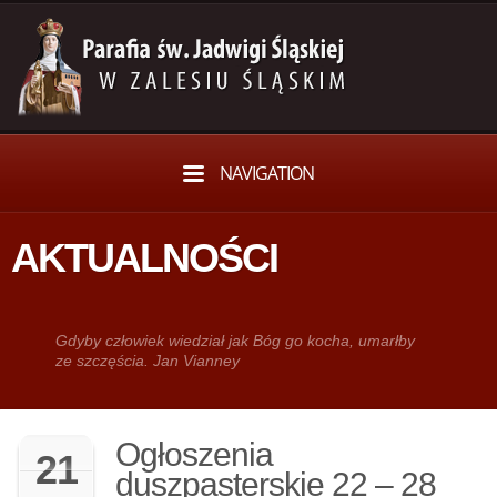
NAVIGATION
AKTUALNOŚCI
Gdy­by człowiek wie­dział jak Bóg go kocha, umarłby
ze szczęścia. Jan Vianney
Ogłoszenia
21
duszpasterskie 22 – 28