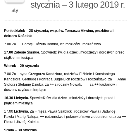
stycznia – 3 lutego 2019 r.
sty
Poniedziałek – 28 stycznia; wsp. św. Tomasza Akwinu, prezbitera i
doktora Kościoła
7.00 Za ++ Dorotę i Józefa Bomba, ich rodziców i rodzeństwo
17.00 Zalesie Śląskie.
Spowiedź św. dla dzieci, młodzieży i dorosłych przed I
piątkiem miesiąca
Wtorek – 29 stycznia
7.00 Za + syna Grzegorza Kandziora, rodziców Elżbietę i Konstantego
Kandziora, Gertrudę i Konrada Bugiel, ich rodziców i rodzeństwo, za ++ Annę
Stolorz i Stefanię Dziuba, za ++ z rodziny Nowak, za ++ kapłanów i
dusze w czyśćcu cierpiące
16.30 Lichynia.
Spowiedź św. dla dzieci, młodzieży i dorosłych przed I
piątkiem miesiąca
17.00
Lichynia.
Za + męża Pawła Szablicki, rodziców Pawła i Jadwigę,
Pawła i Marię Nalepa, ++ rodzeństwo i pokrewieństwo z obu stron oraz za ++
Piotra i Józefę Koteluk
Środa – 30 stycznia