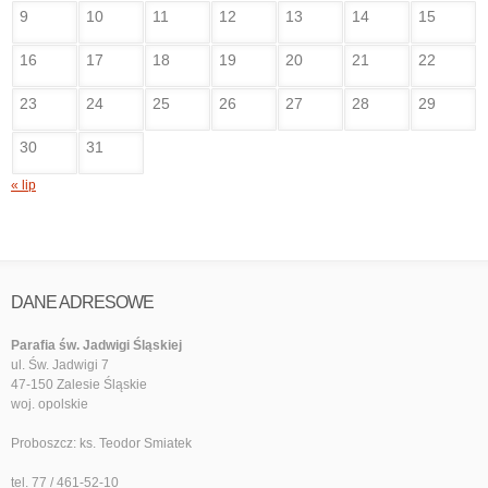
9
10
11
12
13
14
15
16
17
18
19
20
21
22
23
24
25
26
27
28
29
30
31
« lip
DANE ADRESOWE
Parafia św. Jadwigi Śląskiej
ul. Św. Jadwigi 7
47-150 Zalesie Śląskie
woj. opolskie
Proboszcz: ks. Teodor Smiatek
tel. 77 / 461-52-10