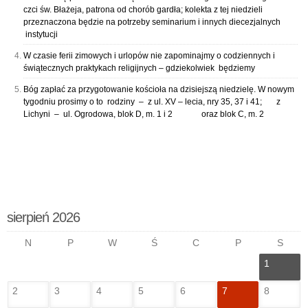
czci św. Błażeja, patrona od chorób gardła; kolekta z tej niedzieli
przeznaczona będzie na potrzeby seminarium i innych diecezjalnych
instytucji
W czasie ferii zimowych i urlopów nie zapominajmy o codziennych i
świątecznych praktykach religijnych – gdziekolwiek będziemy
Bóg zapłać za przygotowanie kościoła na dzisiejszą niedzielę. W nowym
tygodniu prosimy o to rodziny – z ul. XV – lecia, nry 35, 37 i 41; z
Lichyni – ul. Ogrodowa, blok D, m. 1 i 2 oraz blok C, m. 2
sierpień 2026
N
P
W
Ś
C
P
S
1
2
3
4
5
6
7
8