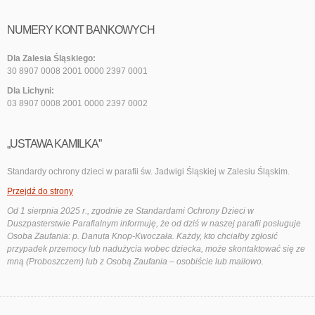
NUMERY KONT BANKOWYCH
Dla Zalesia Śląskiego:
30 8907 0008 2001 0000 2397 0001
Dla Lichyni:
03 8907 0008 2001 0000 2397 0002
„USTAWA KAMILKA”
Standardy ochrony dzieci w parafii św. Jadwigi Śląskiej w Zalesiu Śląskim.
Przejdź do strony
Od 1 sierpnia 2025 r., zgodnie ze Standardami Ochrony Dzieci w
Duszpasterstwie Parafialnym informuję, że od dziś w naszej parafii posługuje
Osoba Zaufania: p. Danuta Knop-Kwoczała. Każdy, kto chciałby zgłosić
przypadek przemocy lub nadużycia wobec dziecka, może skontaktować się ze
mną (Proboszczem) lub z Osobą Zaufania – osobiście lub mailowo.