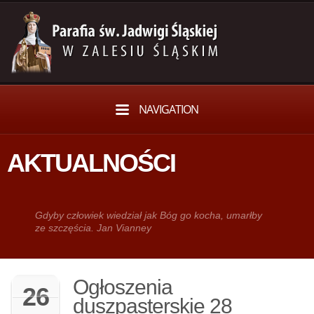
NAVIGATION
AKTUALNOŚCI
Gdy­by człowiek wie­dział jak Bóg go kocha, umarłby
ze szczęścia. Jan Vianney
Ogłoszenia
26
duszpasterskie 28