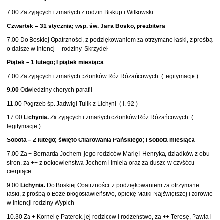
7.00 Za żyjących i zmarłych z rodzin Biskup i Wilkowski
Czwartek – 31 stycznia; wsp. św. Jana Bosko, prezbitera
7.00 Do Boskiej Opatrzności, z podziękowaniem za otrzymane łaski, z prośbą
o dalsze w intencji rodziny Skrzydeł
Piątek – 1 lutego; I piątek miesiąca
7.00 Za żyjących i zmarłych członków Róż Różańcowych ( legitymacje )
9.00
Odwiedziny chorych parafii
11.00 Pogrzeb śp. Jadwigi Tulik z Lichyni ( l. 92 )
17.00
Lichynia.
Za żyjących i zmarłych członków Róż Różańcowych (
legitymacje )
Sobota – 2 lutego; święto Ofiarowania Pańskiego; I sobota miesiąca
7.00 Za + Bernarda Jochem, jego rodziców Marię i Henryka, dziadków z obu
stron, za ++ z pokrewieństwa Jochem i Imiela oraz za dusze w czyśćcu
cierpiące
9.00
Lichynia.
Do Boskiej Opatrzności, z podziękowaniem za otrzymane
łaski, z prośbą o Boże błogosławieństwo, opiekę Matki Najświętszej i zdrowie
w intencji rodziny Wypich
10.30 Za + Kornelię Paterok, jej rodziców i rodzeństwo, za ++ Teresę, Pawła i