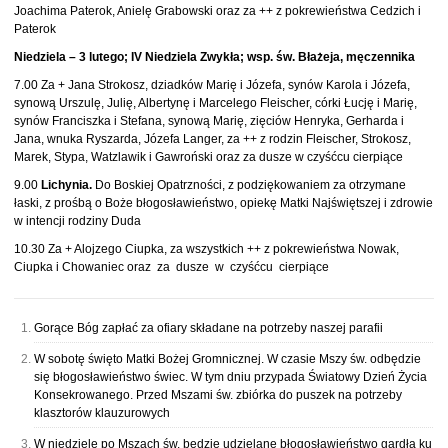
Joachima Paterok, Anielę Grabowski oraz za ++ z pokrewieństwa Cedzich i
Paterok
Niedziela – 3 lutego; IV Niedziela Zwykła; wsp. św. Błażeja, męczennika
7.00 Za + Jana Strokosz, dziadków Marię i Józefa, synów Karola i Józefa,
synową Urszulę, Julię, Albertynę i Marcelego Fleischer, córki Łucję i Marię,
synów Franciszka i Stefana, synową Marię, zięciów Henryka, Gerharda i
Jana, wnuka Ryszarda, Józefa Langer, za ++ z rodzin Fleischer, Strokosz,
Marek, Stypa, Watzlawik i Gawroński oraz za dusze w czyśćcu cierpiące
9.00
Lichynia.
Do Boskiej Opatrzności, z podziękowaniem za otrzymane
łaski, z prośbą o Boże błogosławieństwo, opiekę Matki Najświętszej i zdrowie
w intencji rodziny Duda
10.30 Za + Alojzego Ciupka, za wszystkich ++ z pokrewieństwa Nowak,
Ciupka i Chowaniec oraz za dusze w czyśćcu cierpiące
Gorące Bóg zapłać za ofiary składane na potrzeby naszej parafii
W sobotę święto Matki Bożej Gromnicznej. W czasie Mszy św. odbędzie
się błogosławieństwo świec. W tym dniu przypada Światowy Dzień Życia
Konsekrowanego. Przed Mszami św. zbiórka do puszek na potrzeby
klasztorów klauzurowych
W niedzielę po Mszach św. będzie udzielane błogosławieństwo gardła ku