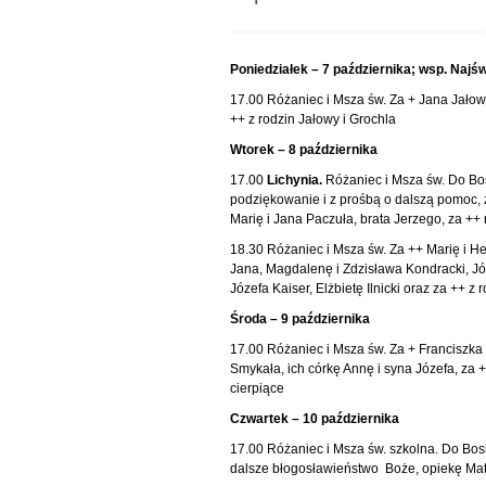
Poniedziałek – 7 października; wsp. Naj
17.00 Różaniec i Msza św. Za + Jana Jałow
++ z rodzin Jałowy i Grochla
Wtorek – 8 października
17.00
Lichynia.
Różaniec i Msza św. Do Bos
podziękowanie i z prośbą o dalszą pomoc, 
Marię i Jana Paczuła, brata Jerzego, za ++
18.30 Różaniec i Msza św. Za ++ Marię i He
Jana, Magdalenę i Zdzisława Kondracki, Józ
Józefa Kaiser, Elżbietę Ilnicki oraz za ++ z 
Środa – 9 października
17.00 Różaniec i Msza św. Za + Franciszka
Smykała, ich córkę Annę i syna Józefa, za
cierpiące
Czwartek – 10 października
17.00 Różaniec i Msza św. szkolna. Do Bos
dalsze błogosławieństwo Boże, opiekę Matk