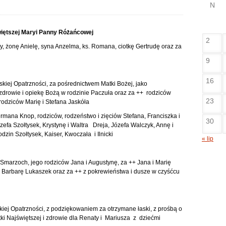
N
świętszej Maryi Panny Różańcowej
2
y, żonę Anielę, syna Anzelma, ks. Romana, ciotkę Gertrudę oraz za
9
16
kiej Opatrzności, za pośrednictwem Matki Bożej, jako
zdrowie i opiekę Bożą w rodzinie Paczuła oraz za ++ rodziców
23
 rodziców Marię i Stefana Jaskóła
rmana Knop, rodziców, rodzeństwo i zięciów Stefana, Franciszka i
30
efa Szołtysek, Krystynę i Waltra Dreja, Józefa Walczyk, Annę i
rodzin Szołtysek, Kaiser, Kwoczała i Ilnicki
« lip
 Smarzoch, jego rodziców Jana i Augustynę, za ++ Jana i Marię
 + Barbarę Lukaszek oraz za ++ z pokrewieństwa i dusze w czyśćcu
kiej Opatrzności, z podziękowaniem za otrzymane łaski, z prośbą o
i Najświętszej i zdrowie dla Renaty i Mariusza z dziećmi