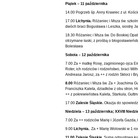
Piątek – 11 października
14.00 Pogrzeb śp. Anny Krawiec z ul. Kościus
17.00
Lichynia.
Różaniec i Msza św. szkoln
dwóch braci Bogusława i Leszka, siostrę J
18.30 Różaniec i Msza św. Do Boskiej Opa
otrzymane łaski, z prośbą o błogosławieńst
Bolesława
Sobota – 12 października
7.00 Za + matkę Rosę, zaginionego ojca Emi
Roter, ich rodziców i rodzeństwo, braci Wil
Andreasa Jarosz, za ++ z rodzin Sklorz i Br
8.00
Różaniec i Msza św. Za + Joachima Gut
Franciszka Kaleta, dziadków z obu stron, Hi
++ z pokrewieństwa Kaleta, Starkula, Gutt
17.00
Zalesie Śląskie.
Okazja do spowiedz
Niedziela – 13 października; XXVIII Niedzi
7.00 Za ++ rodziców Marię i Józefa Gazda,
9.00
Lichynia.
Za + Marię Wolowski w 1 roc
11.00 Zalesie Śląskie.
Suma odpustowa ku cz