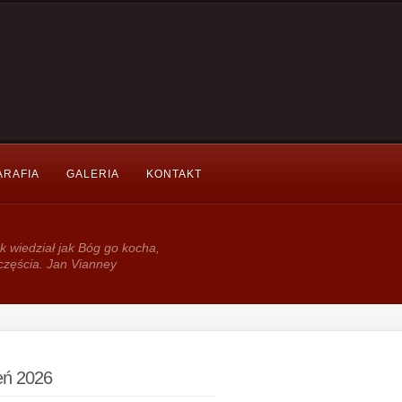
ARAFIA
GALERIA
KONTAKT
k wie­dział jak Bóg go kocha,
częścia. Jan Vianney
ień 2026