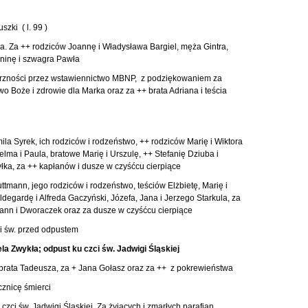
zki ( l. 99 )
a. Za ++ rodziców Joannę i Władysława Bargiel, męża Gintra,
aninę i szwagra Pawła
trzności przez wstawiennictwo MBNP, z podziękowaniem za
wo Boże i zdrowie dla Marka oraz za ++ brata Adriana i teścia
la Syrek, ich rodziców i rodzeństwo, ++ rodziców Marię i Wiktora
helma i Paula, bratowe Marię i Urszulę, ++ Stefanię Dziuba i
yłka, za ++ kapłanów i dusze w czyśćcu cierpiące
tmann, jego rodziców i rodzeństwo, teściów Elżbietę, Marię i
ldegardę i Alfreda Gaczyński, Józefa, Jana i Jerzego Starkula, za
mann i Dworaczek oraz za dusze w czyśćcu cierpiące
i św. przed odpustem
ela Zwykła; odpust ku czci św. Jadwigi Śląskiej
 brata Tadeusza, za + Jana Gołasz oraz za ++ z pokrewieństwa
znicę śmierci
ci św. Jadwigi Śląskiej. Za żyjących i zmarłych parafian