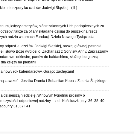
 i nieszpory ku czci św. Jadwigi Śląskiej ( II )
rium, księży emerytów, sióstr zakonnych i ich podopiecznych za
otrzeby; także za ofiary składane dzisiaj do puszek na rzecz
szych rodzin w ramach Fundacji Dzieła Nowego Tysiąclecia
 odpust ku czci św. Jadwigi Śląskiej, naszej głównej patronki.
 i słowo Boże wygłosi o. Zachariasz z Góry św. Anny. Zapraszamy
andarowe, orkiestrę, panów do baldachimu, służbę liturgiczną;
dla księży na plebanii
na nowy rok kalendarzowy. Gorąco zachęcam!
ą zawrzeć : Jessika Dronia i Sebastian Kopa z Zalesia Śląskiego
a dzisiejszą niedzielę. W nowym tygodniu prosimy o
roczystości odpustowej rodziny – z ul. Kościuszki, nry 36, 38, 40,
iego, nry 31, 37 i 41