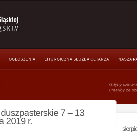
OGŁOSZENIA
LITURGICZNA SŁUŻBA OŁTARZA
NASZA P
Gdy­by człowie
umarłby ze sz
duszpasterskie 7 – 13
a 2019 r.
sierp