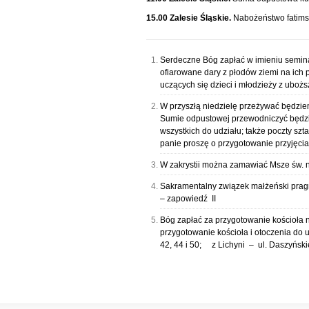
15.00 Zalesie Śląskie.
Nabożeństwo fatimskie
Serdeczne Bóg zapłać w imieniu semina
ofiarowane dary z płodów ziemi na ich p
uczących się dzieci i młodzieży z uboż
W przyszłą niedzielę przeżywać będziemy
Sumie odpustowej przewodniczyć będzie
wszystkich do udziału; także poczty szt
panie proszę o przygotowanie przyjęcia 
W zakrystii można zamawiać Msze św. 
Sakramentalny związek małżeński pragn
– zapowiedź II
Bóg zapłać za przygotowanie kościoła n
przygotowanie kościoła i otoczenia do u
42, 44 i 50; z Lichyni – ul. Daszyńsk