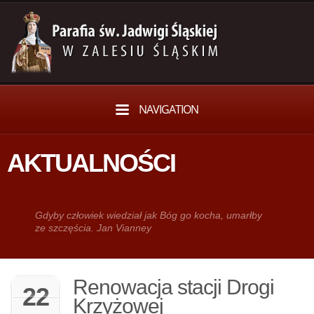
NAVIGATION
AKTUALNOŚCI
Gdy­by człowiek wie­dział jak Bóg go kocha, umarłby
ze szczęścia. Jan Vianney
Renowacja stacji Drogi
22
Krzyżowej