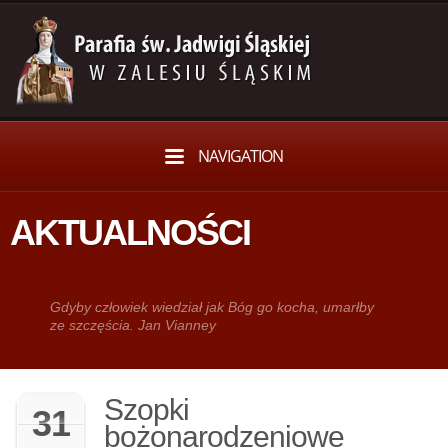
NAVIGATION
AKTUALNOŚCI
Gdy­by człowiek wie­dział jak Bóg go kocha, umarłby
ze szczęścia. Jan Vianney
Szopki
31
bożonarodzeniowe