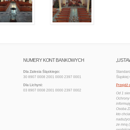
NUMERY KONT BANKOWYCH
„USTA
Dla Zalesia Śląskiego:
Standard
30 8907 0008 2001 0000 2397 0001
Śląskiej
Dla Lichyni:
Przejdź 
03 8907 0008 2001 0000 2397 0002
Od 1 sie
Ochrony 
informuj
Osoba Za
kto chci
nadużyci
ze mną (
osobiści