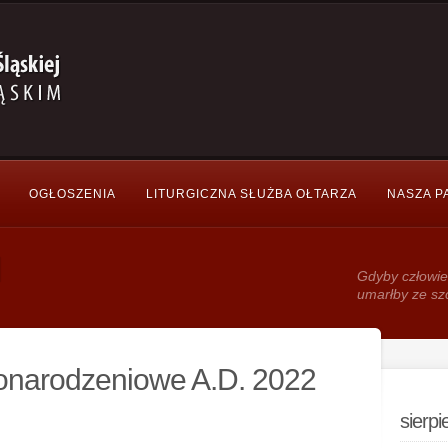
OGŁOSZENIA
LITURGICZNA SŁUŻBA OŁTARZA
NASZA P
Gdy­by człowie
umarłby ze sz
onarodzeniowe A.D. 2022
sierp