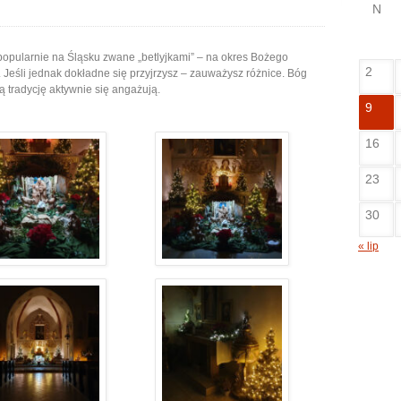
N
 popularnie na Śląsku zwane „betlyjkami” – na okres Bożego
2
 Jeśli jednak dokładne się przyjrzysz – zauważysz różnice. Bóg
ą tradycję aktywnie się angażują.
9
16
23
30
« lip