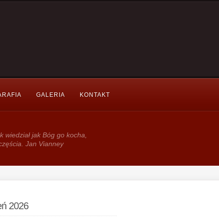
ARAFIA
GALERIA
KONTAKT
k wie­dział jak Bóg go kocha,
częścia. Jan Vianney
ień 2026