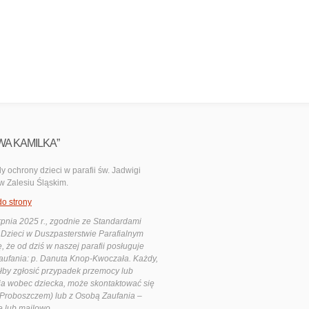
WA KAMILKA”
y ochrony dzieci w parafii św. Jadwigi
 w Zalesiu Śląskim.
do strony
rpnia 2025 r., zgodnie ze Standardami
Dzieci w Duszpasterstwie Parafialnym
ę, że od dziś w naszej parafii posługuje
ufania: p. Danuta Knop-Kwoczała. Każdy,
ałby zgłosić przypadek przemocy lub
a wobec dziecka, może skontaktować się
Proboszczem) lub z Osobą Zaufania –
e lub mailowo.