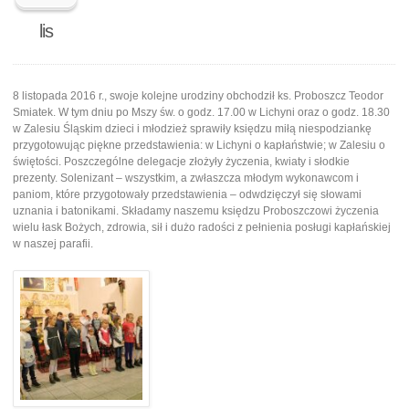
lis
8 listopada 2016 r., swoje kolejne urodziny obchodził ks. Proboszcz Teodor
Smiatek. W tym dniu po Mszy św. o godz. 17.00 w Lichyni oraz o godz. 18.30
w Zalesiu Śląskim dzieci i młodzież sprawiły księdzu miłą niespodziankę
przygotowując piękne przedstawienia: w Lichyni o kapłaństwie; w Zalesiu o
świętości. Poszczególne delegacje złożyły życzenia, kwiaty i słodkie
prezenty. Solenizant – wszystkim, a zwłaszcza młodym wykonawcom i
paniom, które przygotowały przedstawienia – odwdzięczył się słowami
uznania i batonikami. Składamy naszemu księdzu Proboszczowi życzenia
wielu łask Bożych, zdrowia, sił i dużo radości z pełnienia posługi kapłańskiej
w naszej parafii.