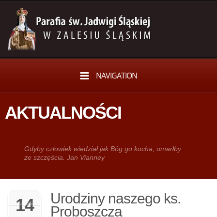
NAVIGATION
AKTUALNOŚCI
Gdy­by człowiek wie­dział jak Bóg go kocha, umarłby
ze szczęścia. Jan Vianney
Urodziny naszego ks.
14
Proboszcza