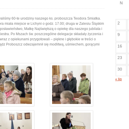
N
towaliśmy 60-te urodziny naszego ks. proboszcza Teodora Smiatka.
2
ra miała miejsce w Lichyni o godz. 17.00; druga w Zalesiu Śląskim
gosławieństwo, Matkę Najświętszą o opiekę dla naszego jubilata i
iestra. Po Mszach św. poszczególne delegacje składały życzenia i
9
wraz z opiekunami przygotowali – piękne i głębokie w treści o
siądz Proboszcz odwzajemnił się modlitwą, uśmiechem, gorącymi
16
23
30
« lip