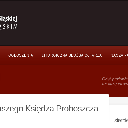
OGŁOSZENIA
LITURGICZNA SŁUŻBA OŁTARZA
NASZA P
Gdy­by człowie
umarłby ze sz
aszego Księdza Proboszcza
sierp