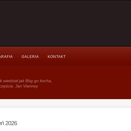
ARAFIA
GALERIA
KONTAKT
k wie­dział jak Bóg go kocha,
częścia. Jan Vianney
ień 2026