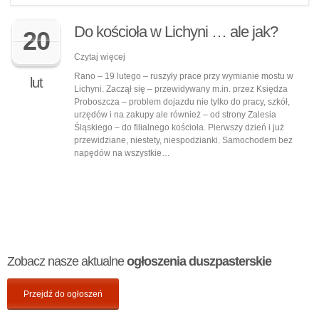
Do kościoła w Lichyni … ale jak?
20
Czytaj więcej
Rano – 19 lutego – ruszyły prace przy wymianie mostu w
lut
Lichyni. Zaczął się – przewidywany m.in. przez Księdza
Proboszcza – problem dojazdu nie tylko do pracy, szkół,
urzędów i na zakupy ale również – od strony Zalesia
Śląskiego – do filialnego kościoła. Pierwszy dzień i już
przewidziane, niestety, niespodzianki. Samochodem bez
napędów na wszystkie…
Zobacz nasze aktualne
ogłoszenia duszpasterskie
Przejdź do ogłoszeń