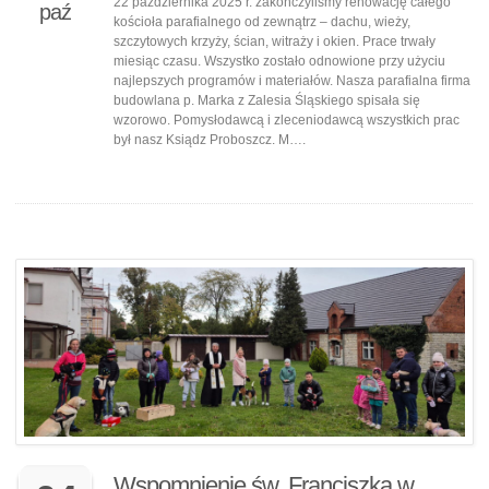
22 października 2025 r. zakończyliśmy renowację całego
paź
kościoła parafialnego od zewnątrz – dachu, wieży,
szczytowych krzyży, ścian, witraży i okien. Prace trwały
miesiąc czasu. Wszystko zostało odnowione przy użyciu
najlepszych programów i materiałów. Nasza parafialna firma
budowlana p. Marka z Zalesia Śląskiego spisała się
wzorowo. Pomysłodawcą i zleceniodawcą wszystkich prac
był nasz Ksiądz Proboszcz. M….
Wspomnienie św. Franciszka w