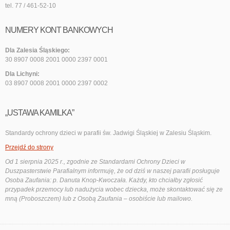
tel. 77 / 461-52-10
NUMERY KONT BANKOWYCH
Dla Zalesia Śląskiego:
30 8907 0008 2001 0000 2397 0001
Dla Lichyni:
03 8907 0008 2001 0000 2397 0002
„USTAWA KAMILKA”
Standardy ochrony dzieci w parafii św. Jadwigi Śląskiej w Zalesiu Śląskim.
Przejdź do strony
Od 1 sierpnia 2025 r., zgodnie ze Standardami Ochrony Dzieci w
Duszpasterstwie Parafialnym informuję, że od dziś w naszej parafii posługuje
Osoba Zaufania: p. Danuta Knop-Kwoczała. Każdy, kto chciałby zgłosić
przypadek przemocy lub nadużycia wobec dziecka, może skontaktować się ze
mną (Proboszczem) lub z Osobą Zaufania – osobiście lub mailowo.