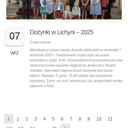
Dożynki w Lichyni – 2025
07
Czytaj więcej
Mieszkańcy Lichyni swoje dożynki obchodzili w niedzielę 7
wrz
września 2025 r. Świętowanie rozpoczęło się przed
kościołem o godz. 9.00. Uroczystościom przewodniczył oraz
okolicznościowe kazanie wygłosił ks. proboszcz Teodor
Smiatek. Starostami tegorocznych dożynek byli Daria i
Marcin Skoluda. O godz. 15.00 odbyły się dożynkowe
nieszpory. Zaraz po nich, kolejny już raz, przyjechały siostry
zakonne z Góry…
1
2
3
4
5
6
7
8
9
10
11