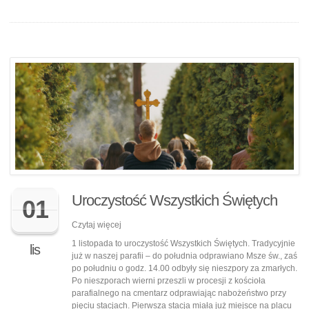
Uroczystość Wszystkich Świętych
01
Czytaj więcej
1 listopada to uroczystość Wszystkich Świętych. Tradycyjnie
lis
już w naszej parafii – do południa odprawiano Msze św., zaś
po południu o godz. 14.00 odbyły się nieszpory za zmarłych.
Po nieszporach wierni przeszli w procesji z kościoła
parafialnego na cmentarz odprawiając nabożeństwo przy
pięciu stacjach. Pierwsza stacja miała już miejsce na placu