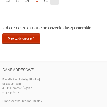
12
13
14
…
71
Zobacz nasze aktualne
ogłoszenia duszpasterskie
Przejdź do ogłoszeń
DANE ADRESOWE
Parafia św. Jadwigi Śląskiej
ul. Św. Jadwigi 7
47-150 Zalesie Śląskie
woj. opolskie
Proboszcz: ks. Teodor Smiatek